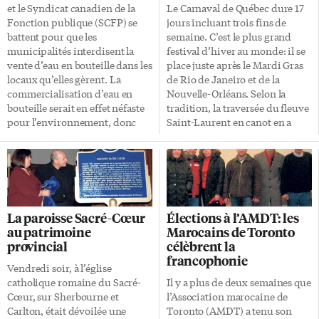
et le Syndicat canadien de la
Le Carnaval de Québec dure 17
Fonction publique (SCFP) se
jours incluant trois fins de
battent pour que les
semaine. C’est le plus grand
municipalités interdisent la
festival d’hiver au monde: il se
vente d’eau en bouteille dans les
place juste après le Mardi Gras
locaux qu’elles gèrent. La
de Rio de Janeiro et de la
commercialisation d’eau en
Nouvelle-Orléans. Selon la
bouteille serait en effet néfaste
tradition, la traversée du fleuve
pour l’environnement, donc
Saint-Laurent en canot en a
pour la santé publique. C’est le
marqué l’ouverture qui a
message qu’ont fait passer
débuté le 30 janvier pour se
Maude Barlow, présidente
dérouler jusqu’au 5 février.
nationale du CC, et Sid Ryan,
Voici un aperçu de la
président de SCFP en Ontario,
programmation du 55e
lors de la tournée provinciale
Carnaval de Québec, qui met
La paroisse Sacré-Cœur
Élections à l’AMDT: les
UnBottle It qui s’achevait
l’accent sur le plein air et les
au patrimoine
Marocains de Toronto
vendredi à Peterborough après
activités familiales. Saviez-vous
provincial
célèbrent la
être passée par Toronto le jour
qu’en fait, le premier Carnaval
francophonie
précédent. Ce combat contre
remonte à 1900, où la tradition
Vendredi soir, à l’église
l’eau en bouteille connaît un
s’installa pour secouer la […]
catholique romaine du Sacré-
Il y a plus de deux semaines que
succès croissant. En Ontario, la
Cœur, sur Sherbourne et
l’Association marocaine de
[…]
Carlton, était dévoilée une
Toronto (AMDT) a tenu son