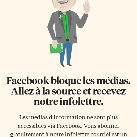
plusieurs d’entre eux. 425
c’est quand tout va bien, et là,
élèves fréquentent actuellement
tout va bien», explique celui
cet établissement scolaire de la
qui a été pendant […]
7e à la 12e année, alors que le
bâtiment peut convenir pour
un groupe d’environ 300
élèves. C’est dans ce contexte
que le CSDCSO […]
Facebook bloque les médias.
Allez à la source et recevez
notre infolettre.
Les médias d'information ne sont plus
accessibles via Facebook. Vous abonner
gratuitement à notre infolettre courriel est un