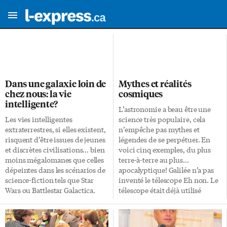
Dans une galaxie loin de
Mythes et réalités
chez nous: la vie
cosmiques
intelligente?
L’astronomie a beau être une
Les vies intelligentes
science très populaire, cela
extraterrestres, si elles existent,
n’empêche pas mythes et
risquent d’être issues de jeunes
légendes de se perpétuer. En
et discrètes civilisations… bien
voici cinq exemples, du plus
moins mégalomanes que celles
terre-à-terre au plus…
dépeintes dans les scénarios de
apocalyptique! Galilée n’a pas
science-fiction tels que Star
inventé le télescope Eh non. Le
Wars ou Battlestar Galactica.
télescope était déjà utilisé
«Oubliez les empires
depuis au moins quelques
galactiques, ces derniers
années. D’après ses propres
n’existent probablement pas!»
notes, Galileo Galilei en a utilisé