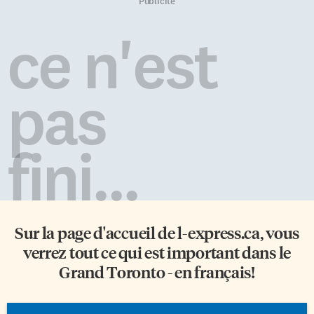
16h, trois personnes seulement
l’Ambassadeur déjeunait au
Publicité
ont ouvert la porte de
Lycée français de Toronto où il
l’Auditorium, où se tenait la
a pu rencontrer les délégués de
ce n'est
foire; de quoi faire la moue!
classe, les professeurs, et visiter
Cette journée était donc une
les nouveaux locaux du LFT. Le
catastrophe pour les
même jour, François Delattre
organisateurs. Quelques-uns
devait rencontrer le Premier
pas
s’en sont pris au jour de la
ministre de l’Ontario Dalton […]
semaine […]
fini...
Sur la page d'accueil de
l-express.ca
, vous
verrez tout ce qui est important dans le
Grand Toronto - en français!