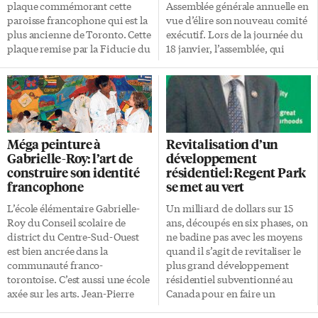
plaque commémorant cette
Assemblée générale annuelle en
paroisse francophone qui est la
vue d’élire son nouveau comité
plus ancienne de Toronto. Cette
exécutif. Lors de la journée du
plaque remise par la Fiducie du
18 janvier, l’assemblée, qui
patrimoine ontarien est un
dénombrait 40 membres, s’est
symbole fort pour les
vue élargie d’une vingtaine de
francophones de la ville
personnes supplémentaires.
puisqu’il s’agit de la première
Une mobilisation
paroisse à servir cette
communautaire importante
communauté. Pour l’occasion
qui témoigne de la volonté
Méga peinture à
Revitalisation d’un
Lucille Roch, sous-ministre des
d’expansion, de soutien et de
Gabrielle-Roy: l’art de
développement
Affaires francophones, ainsi
solidarité des Marocains de la
construire son identité
résidentiel: Regent Park
que Georges Smitherman,
ville de Toronto. Quelques
francophone
se met au vert
député de Toronto-Centre et
petits changements ont eu lieu.
ministre de l’Énergie et de
Trois nouveaux membres
L’école élémentaire Gabrielle-
Un milliard de dollars sur 15
l’Infrastructure, étaient
complètent le comité,
Roy du Conseil scolaire de
ans, découpés en six phases, on
présents aux côtés de Paule
Abdelhadi Tahir, Aziz Douai et
district du Centre-Sud-Ouest
ne badine pas avec les moyens
Doucet, membre du Conseil
Mohamed Hanane. Le mandat
est bien ancrée dans la
quand il s’agit de revitaliser le
d’administration de la Fiducie
du président, qui durait deux
communauté franco-
plus grand développement
du patrimoine ontarien. La
ans jusqu’alors, a été coupé de
torontoise. C’est aussi une école
résidentiel subventionné au
Fiducie du patrimoine
[…]
axée sur les arts. Jean-Pierre
Canada pour en faire un
ontarien […]
Arcand, artiste peintre et
quartier mixte tourné vers