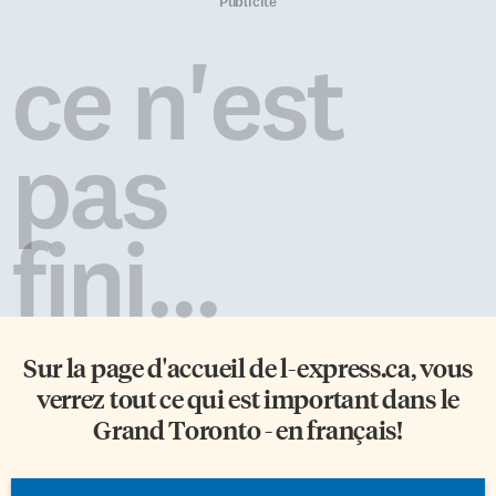
allant dévaler les pentes de la
principalement en droit des
Publicité
Grouse Mountain à North
technologies de l’information,
Vancouver. On peut louer
d’Internet, du commerce
ce n'est
l’équipement au centre-ville ou
électronique, des affaires et de
à la montagne. Rien de plus
la consommation. Elle s’occupe
facile que de se rendre à […]
de tous les aspects de la
négociation et de la rédaction
pas
de divers accords relatifs aux
technologies […]
fini...
Sur la page d'accueil de
l-express.ca
, vous
verrez tout ce qui est important dans le
Grand Toronto - en français!