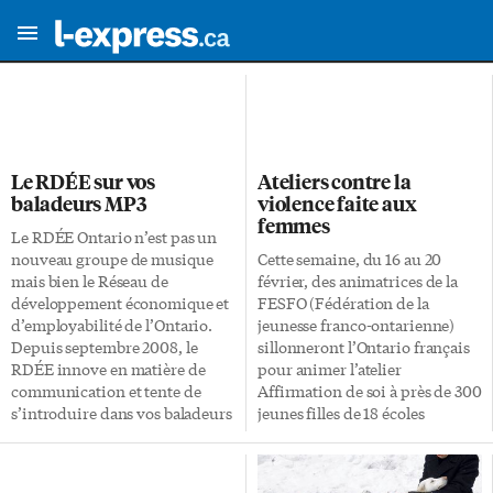
Le RDÉE sur vos
Ateliers contre la
baladeurs MP3
violence faite aux
femmes
Le RDÉE Ontario n’est pas un
nouveau groupe de musique
Cette semaine, du 16 au 20
mais bien le Réseau de
février, des animatrices de la
développement économique et
FESFO (Fédération de la
d’employabilité de l’Ontario.
jeunesse franco-ontarienne)
Depuis septembre 2008, le
sillonneront l’Ontario français
RDÉE innove en matière de
pour animer l’atelier
communication et tente de
Affirmation de soi à près de 300
s’introduire dans vos baladeurs
jeunes filles de 18 écoles
MP3, entre vos morceaux
secondaires de l’Ontario
préférés. Vous pourrez
français. Cet atelier a pour but
dorénavant vous tenir informés
d’outiller les participantes