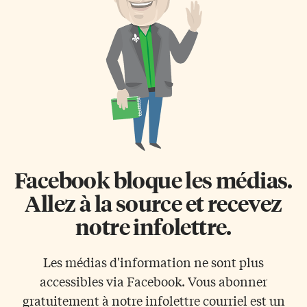
directrice générale du Forum
pour lutter contre les camps
des inforoutes et du
«chaotiques» liés à
multimédia. Puis, elle a été
l’exploitation minière et à la
directrice générale de
construction du chemin de fer
l’Association des libraires du
dans le Nord de la province; et
Québec. Dernièrement, elle
au sud pour contrer le non-
œuvrait dans le secteur de
respect de la loi le long de […]
l’économie sociale, comme
conseillère auprès du réseau
des Centres de la petite enfance
du […]
Facebook bloque les médias.
Allez à la source et recevez
notre infolettre.
Les médias d'information ne sont plus
accessibles via Facebook. Vous abonner
gratuitement à notre infolettre courriel est un