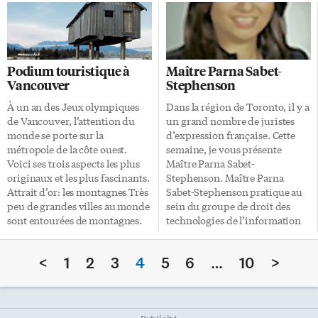
d’éducation. La directrice d’un
prix Coup de foudre 2009 de
laboratoire de recherche sur les
Réseau Ontario: elle est actrice,
maladies vasculaires à l’Hôpital
chanteuse, danseuse,
Sick Kids de Toronto était la
éducatrice. Elle gère
conférencière invitée de l’AFAF
l’organisme Théâtre CanAfrique
Podium touristique à
Maître Parna Sabet-
(Association francophone des
et dirige le groupe Tam Tam
Vancouver
Stephenson
femmes d’affaires) de Toronto
Mama. Djoléï offrira
le 9 février dernier. Depuis sa
gratuitemment un atelier de
À un an des Jeux olympiques
Dans la région de Toronto, il y a
fondation il y a plus de 130 ans,
confection de bijoux africains
de Vancouver, l’attention du
un grand nombre de juristes
l’Hôpital Sick Kids s’illustre en
samedi le 21 février de 11h à 13h
monde se porte sur la
d’expression française. Cette
effectuant des recherches de
à la Galerie Céline-Allard.
métropole de la côte ouest.
semaine, je vous présente
pointe dont bénéficient les
L’exposition des oeuvres et
Voici ses trois aspects les plus
Maître Parna Sabet-
enfants de […]
l’atelier […]
originaux et les plus fascinants.
Stephenson. Maître Parna
Attrait d’or: les montagnes Très
Sabet-Stephenson pratique au
peu de grandes villes au monde
sein du groupe de droit des
sont entourées de montagnes.
technologies de l’information
Les montagnes côtières qui
du cabinet Blake, Cassels &
ceinturent Vancouver sont
Graydon s.r.l. Elle a travaillé au
<
1
2
3
4
5
6
…
10
>
absolument magnifiques avec
bureau de Montréal et
leurs courbes généreuses et
présentement travaille au
leurs pics enneigés. Il est facile
bureau de Toronto de ce
d’en profiter pleinement en
cabinet. Elle se spécialise