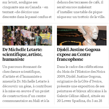
théâtre, littérature […]
sur le toit, souligne ses
dehors des terrasses de café, il
cinquante ans au Canada – en
serait encore malséant
tentant «de décrire une
d’installer une table de pique-
descente dans le passé confus et
nique sur un trottoir de la ville.
trouble qu’a été le mien» – et en
Boire est accepté à condition
essayant de répondre à la
que ce soit la sacro sainte eau
question Where are you from?
minérale. Mais il faut tout de
Le figuier sur le toit s’ouvre sur
même être jeune et si possible
une scène près du marché St.
en jeans déchirés. Dormir?
Lawrence. Se préparant à
D’aucuns le font, non par goût
Dr Michelle Letarte:
Djoléï Justine Gogoua
célébrer son anniversaire avec
mais par urgente nécessité. Se
scientifique, artiste,
expose au Centre
sa famille canadienne, une
soulager d’un besoin
humaniste
francophone
vieille dame, sujet principal et
intempestif? On vous dira qu’il
auteure du roman, s’interroge
y a des […]
Un parcours étonnant de
Dans le cadre des célébrations
sur son existence ainsi que sur
chercheure scientifique,
du Mois de l’Histoire des Noirs
sa mort inéluctable. L’auteure
d’artiste et d’humaniste a
2009, Djoléï Justine Gogoua,
écrit […]
amené la Dr Michelle Letarte à
originaire de la Côte d’Ivoire,
découvrir un gène, à contribuer
présente une exposition de ses
à la mise en œuvre d’un projet
peintures et bijoux africains à la
de construction d’un centre
Galerie Céline-Allard, située au
communautaire au Mali et à la
20 Lower Spadina, du 5 au 28
création d’un Fonds
février. Djoléï est lauréate du