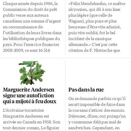
Chaque année depuis 1986, la
«Félix Mendelssohn, ce maître
Commission du droit de prêt
alcyonien, qui dû à son âme
public verse aux auteurs
plus légère [que celle de
canadiens une somme d’argent
Wagner], plus pure et plus
en reconnaissance de
heureuse d’être vite admiré,
l’utilisation de leurs livres dans
puis vite oublié, fut le bel
les bibliothèques publiques du
incident de la musique
pays. Pour l’exercice financier
allemande.» C’est par cette
2008-2009, ce sont 16 514
citation de F. Nietzsche que
auteurs qui se partagent 9 901
s’ouvre le Félix Mendelssohn de
023 $, comparativement à 15
Jérôme Bastianelli, Actes Sud,
993 écrivains bénéficiant de
2008, 150p. Nietzsche faisait ce
9 115 000 $ en 2007-2008. Les
commentaire en 1886, 39 ans
chèques ont été envoyés
seulement après le décès de
quelques jours avant la Saint-
Mendelssohn. C’est assez dire
Marguerite Andersen
Pas dans la rue
Valentin! La somme versée cette
que l’oubli est vite retombé sur
signe une autofiction
année couvre les droits de prêt
ce compositeur, pourtant
On se demande parfois ce qu’il
qui a mijoté à feu doux
public pour 76 542 titres,
brillant, mort à 37 ans, et que J.
serait impossible de faire dans
comparativement à 73 075
Bastianelli nous présente dans
L’écrivaine torontoise
la rue sans s’attirer des ennuis.
l’année précédente. Sont inclus
un élégant petit livre, publié
Marguerite Andersen est
Déjeuner, dîner, oui puisqu’on
les ouvrages dans les catégories
pour marquer le 200e […]
arrivée au Canada en 1958. Son
y consomme déjà pas mal de
suivantes: essai, fiction, poésie,
tout dernier roman, Le figuier
sandwiches. Cependant, en