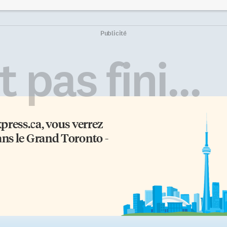
soins juridiques de la
différents scénarios qui se
mmunauté franco-torontoise à
dressent devant nous. Le scénari
ible revenu. En plus de
«plus de peur que de mal» Selon
présenter les clients devant les
cette hypothèse, l’aide massive d
Publicité
ibunaux, les SAJ offrent des
Banques Centrales partout dans l
nseils juridiques sommaires,
monde limitera l’impact de la cri
 pas fini...
s ateliers communautaires dans
de crédit. Par exemple, aux États
s domaines du droit de
Unis, une quantité substantielle 
immigration et des réfugiés,
créances toxiques seront achetée
oit des locataires, droit de l’aide
aux banques par le Gouvernemen
ciale et soutien au revenu, droit
à un prix supérieur à leur valeur
]
au […]
xpress.ca
, vous verrez
ans le Grand Toronto -