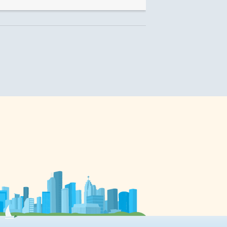
d’importance nationale par
o
rapport aux droits garantis en
vertu de l’article 23 de la Charte
es
canadienne des droits et libertés à
e
l’instruction dans la langue de la
se
minorité, et plus précisément par
-
rapport à l’accès aux écoles et aux
de
pouvoirs de gestion des conseils
s
scolaires», explique l’AFOCSC dans
t
un communiqué. Il est possible,
[…]