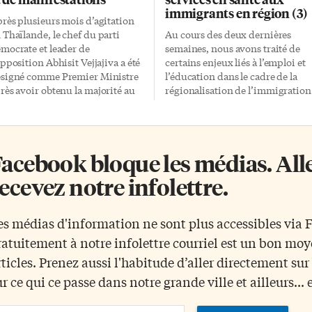
immigrants en région (3)
rès plusieurs mois d’agitation
 Thaïlande, le chef du parti
Au cours des deux dernières
mocrate et leader de
semaines, nous avons traité de
opposition Abhisit Vejjajiva a été
certains enjeux liés à l’emploi et
signé comme Premier Ministre
l’éducation dans le cadre de la
rès avoir obtenu la majorité au
régionalisation de l’immigration
rlement. Un retour au calme
Voici le 3e volet de ce reportage,
écaire cependant puisque les
portant sur l’impact de
rtisans de l’ancien
l’immigration en région dans le
uvernement ont tenté de
secteur de la santé et des services
acebook bloque les médias. Allez
nétrer dans l’édifice à la suite du
sociaux. (Dernière partie la
te. En Grèce la situation est
semaine prochaine: les initiative
ecevez notre infolettre.
venue au calme après huit jours
des immigrants dans les petites
émeutes qui ont fait suite à la
communautés) Le récent
rt d’un adolescent de 15 ans
Séminaire canadien de recherch
es médias d'information ne sont plus accessibles via
attu par des policiers. Ces
sur l’immigration en dehors des
ratuitement à notre infolettre courriel est un bon mo
eutes semblent refléter un
grands centres tenu à l’Universit
uvement social où, comme en
de Sherbrooke a souligné les
rticles. Prenez aussi l'habitude d’aller directement su
aïlande, une grande partie de la
manques toujours importants en
ur ce qui ce passe dans notre grande ville et ailleurs... 
pulation serait insatisfaite […]
financement, personnel,
formation généralisée, en
ail