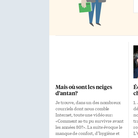
Ad
Mais où sont les neiges
É
d’antan?
c
Je trouve, dans un des nombreux
1.
courriels dont nous comble
dé
Internet, toute une vidéo sur:
no
«Comment as-tu pu survivre avant
tr
les années 80?». La suite évoque le
ro
manque de confort, d’hygiène et
L’