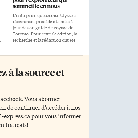
sommeille en nous
L’entreprise québécoise Ulysse a
récemment procédé à la mise à
jour de son guide de voyage de
Toronto. Pour cette 6e édition, la
.
recherche et la rédaction ont été
confiées à Benoit Legault,
chroniqueur à L’Express. Les
guides de voyage Ulysse ont cette
particularité d’être produits par
 à la source et
des francophones pour des
s
francophones. «Dans la plupart
des cas, explique Benoit Legault,
les guides de voyage sont des
e
traductions de guides
 Facebook. Vous abonner
britanniques.» Les termes, les
yen de continuer d’accéder à nos
é
expressions et toute la structure
même des guides Ulysse sont
r l-express.ca pour vous informer
plutôt adaptés aux lecteurs
en français!
francophones, qui ne se perdront
pas dans des traductions