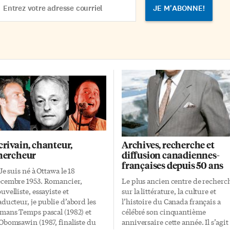
structures et infrastructures dan
dress
l’aide à la santé […]
crivain, chanteur,
Archives, recherche et
hercheur
diffusion canadiennes-
françaises depuis 50 ans
 Je suis né à Ottawa le 18
cembre 1953. Romancier,
Le plus ancien centre de recherc
uvelliste, essayiste et
sur la littérature, la culture et
aducteur, je publie d’abord les
l’histoire du Canada français a
mans Temps pascal (1982) et
célébré son cinquantième
Obomsawin (1987, finaliste du
anniversaire cette année. Il s’agit