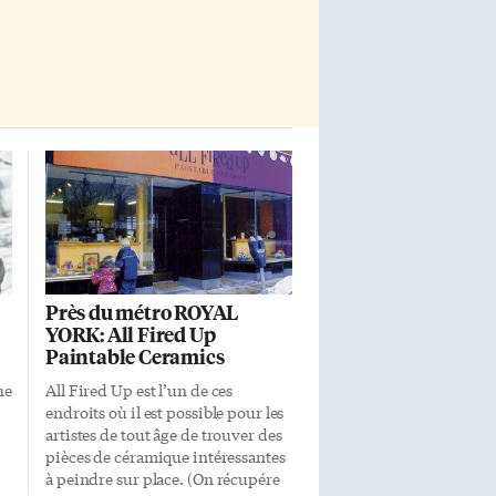
s
simplistes de termes anglophones.
[…]
Près du métro ROYAL
YORK: All Fired Up
Paintable Ceramics
he
All Fired Up est l’un de ces
endroits où il est possible pour les
artistes de tout âge de trouver des
pièces de céramique intéressantes
à peindre sur place. (On récupére