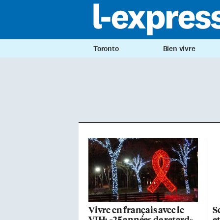
Toronto
Bien vivre
Vivre en français avec le
S
VIH: «25 années de retard»
e