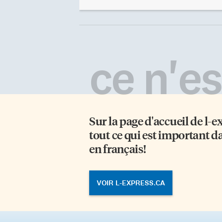
science jusque là confinée dans le
be
monde universitaire? Mais qui a
co
inventé la sociologie, s’il en existe
fa
un inventeur? Le terme lui-même
re
date de 1830 et c’est le philosophe
tr
français Auguste Comte (1798-
co
ce n'est
1857) qui l’a créé. Il s’intéressait à
de
une science de la société qu’il a
le
d’abord dénommée «physique
l’
sociale», […]
dr
so
[…
Sur la page d'accueil de
l-e
tout ce qui est important d
en français!
VOIR L-EXPRESS.CA