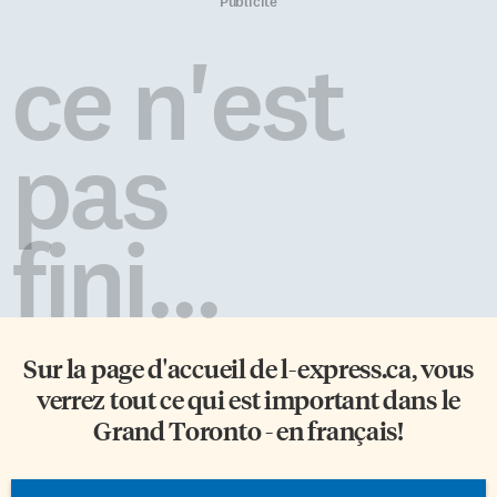
nouvelle administration
Philip Polgreen, de l’Université
Publicité
dirigée par le président Barack
de l’Iowa. Ses collègues du
Obama, l’une des personnalités
Centre de contrôle des maladies
ce n'est
les plus charismatiques – et
(CDC) qui, eux, ont fouillé
emblématiques – du nouveau
Google, arrivent à un constat
siècle. À elle seule, son élection
similaire: entre 2003 et […]
[…]
pas
fini...
Sur la page d'accueil de
l-express.ca
, vous
verrez tout ce qui est important dans le
Grand Toronto - en français!