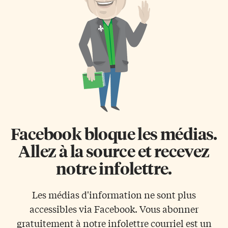
français dans le domaine de la
titulaires de diplômes
justice en Ontario. Les
secondaires. Certains
renseignements recueillis
apprenants ayant complété
permettront de mieux
cette formation en
comprendre ce qui encourage
alphabétisation, calcul et
les francophones […]
informatique s’orientent vers la
vie professionnelle à son issue
mais la majorité poursuit des
cours préparatoires aux études
collégiales. De tels cours […]
Facebook bloque les médias.
Allez à la source et recevez
notre infolettre.
Les médias d'information ne sont plus
accessibles via Facebook. Vous abonner
gratuitement à notre infolettre courriel est un