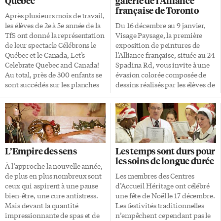
Québec
galerie de l’Alliance
française de Toronto
Après plusieurs mois de travail,
les élèves de 2e à 5e année de la
Du 16 décembre au 9 janvier,
TfS ont donné la représentation
Visage Paysage, la première
de leur spectacle Célébrons le
exposition de peintures de
Québec et le Canada, Let’s
l’Alliance française, située au 24
Celebrate Quebec and Canada!
Spadina Rd, vous invite à une
Au total, près de 300 enfants se
évasion colorée composée de
sont succédés sur les planches
dessins réalisés par les élèves de
du George Weston Centre for
11e et 12e années de l’école
the Performing Arts au 5040
secondaire catholique
Yonge Street. «Le projet de faire
Monseigneur-de-Charbonnel.
quelque chose pour le 400e de
«C’est la première fois que nous
la ville de Québec est lancé
faillissions à la règle en
depuis un an et demi», nous
présentant de la peinture.
L’Empire des sens
Les temps sont durs pour
apprend Sylvie Andrew, vice-
Comme plusieurs le savent,
les soins de longue durée
présidente de la TfS. Depuis le
l’Alliance française a pour
À l’approche la nouvelle année,
mois d’avril, les enseignants se
tradition de toujours présenter
de plus en plus nombreux sont
Les membres des Centres
sont organisés en comités afin
de la photographie. Mais il faut
ceux qui aspirent à une pause
d’Accueil Héritage ont célébré
de définir […]
avouer qu’en voyant certains
bien-être, une cure antistress.
une fête de Noël le 17 décembre.
travaux des élèves de l’école
Mais devant la quantité
Les festivités traditionnelles
Monseigneur-de-Charbonnel,
impressionnante de spas et de
n’empêchent cependant pas le