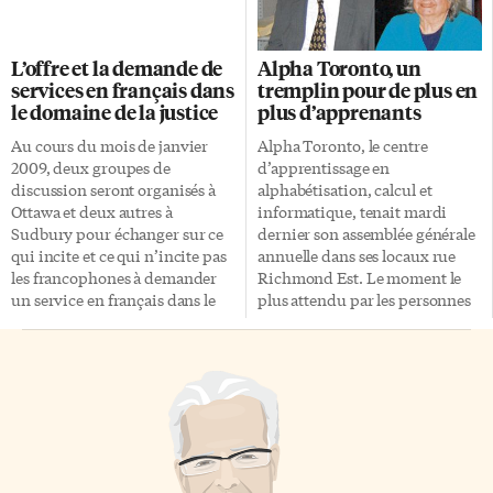
«L’évolution de l’informatique
d’excellente réputation. Cette
est très rapide. Nous gardons le
firme se targue d’utiliser un
cap sur l’avenir et trouvons nos
modèle de placement
L’offre et la demande de
Alpha Toronto, un
sources par le biais de nos
révolutionnaire et confidentiel
services en français dans
tremplin pour de plus en
activités de recherche. IBM se
qui permet d’obtenir un
le domaine de la justice
plus d’apprenants
tient au premier rang des
rendement constant et
grands innovateurs du siècle»,
favorable peu importe les
Au cours du mois de janvier
Alpha Toronto, le centre
déclare Dan Fortin, président
conditions du marché. La
2009, deux groupes de
d’apprentissage en
d’IBM Canada. […]
réputation du personnage, son
discussion seront organisés à
alphabétisation, calcul et
charisme, sa classe et sa
Ottawa et deux autres à
informatique, tenait mardi
générosité ont convaincu les
Sudbury pour échanger sur ce
dernier son assemblée générale
investisseurs de lui faire […]
qui incite et ce qui n’incite pas
annuelle dans ses locaux rue
les francophones à demander
Richmond Est. Le moment le
un service en français dans le
plus attendu par les personnes
domaine de la justice. Cette
présentes fut la remise des
initiative de la Chaire de
certificats aux apprenants, qui
recherche de l’Université
étaient venus nombreux. Alpha
d’Ottawa sur la francophonie et
Toronto dispense un
les politiques publiques
programme Alphabétisation
(CRFPP) se tient dans le cadre
formation de base (AFB) de
d’une étude menée sur l’offre et
cinq niveaux à des adultes
la demande de services en
francophones qui ne sont pas