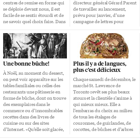
nous comptons nous ouvrir
centres de remise en forme qui
directeur général Gérard Parent
davantage à cet art», déclare
se déploie devant nous, il est
de travailler au lancement,
Jean-Claude Duthion, le
facile de se sentir étourdi et de
prévu pour janvier, d’une
directeur […]
ne savoir quel choix faire. Dans
campagne de lettres pour
cet océan d’oasis urbains qui
sensibiliser la population au
s’étire d’Est en Ouest, deux
manque de ressources en
instituts ont toutefois retenu
français à Toronto pour les
notre attention pour
personnes âgées nécessitant des
l’originalité de leur cadre et de
soins de longue durée, comme
leurs services: Le spa Elizabeth
les personnes souffrant de
Une bonne bûche!
Plus il y a de langues,
Milan à Toronto et le Ten spa à
maladies chroniques, de
plus c’est délicieux
Winnipeg. À Toronto, situé au-
démence, ou du VIH. «Nous
À Noël, au moment du dessert,
dessous du célèbre hôtel Royal
demanderons aux gens
on peut voir apparaître sur les
Chaque samedi de décembre, le
[…]
d’envoyer une lettre à David
tables familiales ou celles des
marché St. Lawrence de
Caplan, ministre de la Santé de
restaurants une pâtisserie en
Toronto revêt ses plus beaux
l’Ontario», précise M. Parent,
forme de bûche, dont on trouve
atours et la clientèle s’anime à
rencontré par L’Express à la fête
des exemplaires dans le
qui mieux mieux. Elle a
de Noël. La lettre […]
commerce ou d’innombrables
l’embarras du choix au milieu
recettes dans des livres de
de tous les étalages de
cuisine ou sur des sites
couronnes, de guirlandes, de
d’Internet. «Qu’elle soit glacée,
cocottes, de bûches et d’arbres
en mousse ou
disposés à l’extérieur, le long