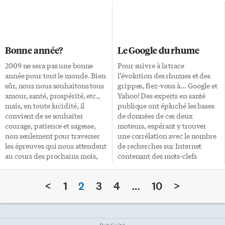
traditionnellement fourrée de
des rues Front et Jarvis. À
crème, la bûche est
l’intérieur, les clients se
l’incontournable dessert de
bousculent, qui pour mettre la
Noël», nous dit un de ces sites:
main sur une tourtière, qui
bûche aux framboises et à la
pour acheter un gâteau aux
Bonne année?
Le Google du rhume
pistache, bûche de Noël épicée
fruits ou un plum pudding.
au champagne, bûche aux trois
Une femme au large sourire
2009 ne sera pas une bonne
Pour suivre à la trace
couleurs, bûche au chocolat et
affiche de toute évidence sa
année pour tout le monde. Bien
l’évolution des rhumes et des
aux marrons, etc. De quoi
satisfaction d’avoir enfin
sûr, nous nous souhaitons tous
grippes, fiez-vous à… Google et
réjouir les palais gourmands et
trouvé ses petits bonhommes
amour, santé, prospérité, etc.,
Yahoo! Des experts en santé
gourmets […]
en pain d’épice. Nicole […]
mais, en toute lucidité, il
publique ont épluché les bases
convient de se souhaiter
de données de ces deux
courage, patience et sagesse,
moteurs, espérant y trouver
non seulement pour traverser
une corrélation avec le nombre
les épreuves qui nous attendent
de recherches sur Internet
au cours des prochains mois,
contenant des mots-clefs
mais aussi pour les transformer
associés au rhume. Bingo! Entre
en expériences salutaires. Le
2004 et 2008, grâce à Yahoo,
<
1
2
3
4
…
10
>
Canada subira les contrecoups
«on peut expliquer les
de la récession qui terrassera
variations saisonnières du
l’économie américaine malgré
rhume, avec une à trois
l’entrée en fonction de la
semaines d’avance», conclut