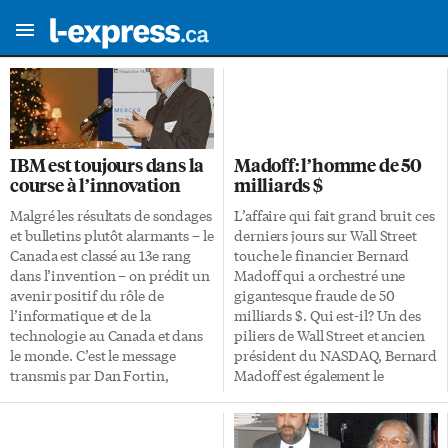
IBM est toujours dans la
Madoff: l’homme de 50
course à l’innovation
milliards $
Malgré les résultats de sondages
L’affaire qui fait grand bruit ces
et bulletins plutôt alarmants – le
derniers jours sur Wall Street
Canada est classé au 13e rang
touche le financier Bernard
dans l’invention – on prédit un
Madoff qui a orchestré une
avenir positif du rôle de
gigantesque fraude de 50
l’informatique et de la
milliards $. Qui est-il? Un des
technologie au Canada et dans
piliers de Wall Street et ancien
le monde. C’est le message
président du NASDAQ, Bernard
transmis par Dan Fortin,
Madoff est également le
président d’IBM Canada Ltée,
propriétaire de Bernard L.
lors du déjeuner-conférence du
Madoff Investment Securities,
Club canadien le 16 décembre.
une firme d’investissements