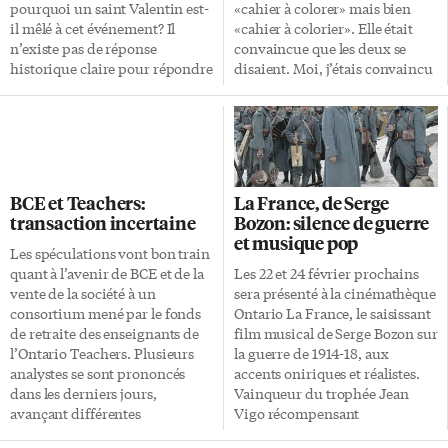
pourquoi un saint Valentin est-
«cahier à colorer» mais bien
il mêlé à cet événement? Il
«cahier à colorier». Elle était
n’existe pas de réponse
convaincue que les deux se
historique claire pour répondre
disaient. Moi, j’étais convaincu
à cette question. La réponse que
qu’un enfant fait du coloriage.
l’on peut apporter repose sur
Dans un cahier à colorier. Et je
des hypothèses, des
n’allais pas lâcher prise! Il
suppositions, des légendes et
m’arrive rarement de
quelques témoignages plus ou
m’emporter pour des questions
moins avérés. Origine des
linguistiques, mais je voulais
BCE et Teachers:
La France, de Serge
traditions de la St-Valentin
tellement que sa fille de cinq
transaction incertaine
Bozon: silence de guerre
Comme c’est bien souvent le cas
ans connaisse tout de suite le
et musique pop
avec nos traditions, l’origine de
terme correct. Et je pense bien
Les spéculations vont bon train
la Saint-Valentin remonte sans
qu’à la voir suivre avec
quant à l’avenir de BCE et de la
Les 22 et 24 février prochains
doute à l’Antiquité. À Athènes,
attention la séance
vente de la société à un
sera présenté à la cinémathèque
le mois de gamélion (mi-
d’«obstinage» amical et plutôt
consortium mené par le fonds
Ontario La France, le saisissant
janvier-mi-février), consacré au
rigolo – qu’on se […]
de retraite des enseignants de
film musical de Serge Bozon sur
mariage de […]
l’Ontario Teachers. Plusieurs
la guerre de 1914-18, aux
analystes se sont prononcés
accents oniriques et réalistes.
dans les derniers jours,
Vainqueur du trophée Jean
avançant différentes
Vigo récompensant
hypothèses quant à la
l’indépendance d’esprit et la