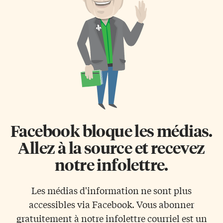
façonner en quelque chose
ces exaltés de l’exil. Notre
d’original et d’universel. Au gré
chroniqueuse Aurélie Resch
d’une dizaine d’albums aux
s’est méritée la troisième
formes et aux couleurs toujours
position dans ce concours.
changeantes, mais qui portent
Premiers porteurs du
[…]
rayonnement de la France à
travers le monde, […]
Facebook bloque les médias.
Allez à la source et recevez
notre infolettre.
Les médias d'information ne sont plus
accessibles via Facebook. Vous abonner
gratuitement à notre infolettre courriel est un