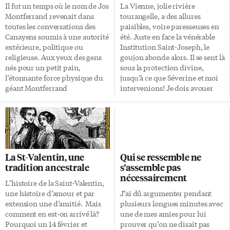
Il fut un temps où le nom de Jos
La Vienne, jolie rivière
Montferrand revenait dans
tourangelle, a des allures
toutes les conversations des
paisibles, voire paresseuses en
Canayens soumis à une autorité
été. Juste en face la vénérable
extérieure, politique ou
Institution Saint-Joseph, le
religieuse. Aux yeux des gens
goujon abonde alors. Il se sent là
nés pour un petit pain,
sous la protection divine,
l’étonnante force physique du
jusqu’à ce que Séverine et moi
géant Montferrand
intervenions! Je dois avouer
personnifiait les valeurs de son
que moi, je suis surtout
temps. Il était un héros tout
employé à mettre le ver sur
désigné. C’était dans la
l’hameçon et à décrocher la
première moitié du XIXe siècle.
prise. Plus tard, on raconte les
Au fil des ans, les exploits de
exploits de ma petite fille et le
Jos Montferrand sont tombés
nombre de ses prises augmente
La St-Valentin, une
Qui se ressemble ne
dans l’oubli. Gilles Vigneault l’a
en fonction du public. L’hiver,
tradition ancestrale
s’assemble pas
fait renaître, brièvement, dans
la Vienne se prend pour un
nécessairement
une chanson avec ces paroles:
grand fleuve et déborde à flots
L’histoire de la Saint-Valentin,
«Le cul su’l’bord du cap
dans les prés environnants. On
une histoire d’amour et par
J’ai dû argumenter pendant
Diamant, les pieds dans l’eau
a l’impression […]
extension une d’amitié. Mais
plusieurs longues minutes avec
du Saint-Laurent / J’ai jasé […]
comment en est-on arrivé là?
une de mes amies pour lui
Pourquoi un 14 février et
prouver qu’on ne disait pas