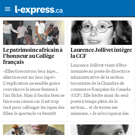
Le patrimoine africain à
Laurence Jollivet intègre
l’honneur au Collège
la CCF
français
Laurence Jollivet vient d’être
«Elles tireront sur leur jupe…
nommée au poste de directrice
elles tireront sur leur jupe!»
administrative de la section
L’explication ne semble guère
torontoise de la Chambre de
convaincre la jeune femme à
commerce française du Canada
l’air fâché. Mais il faudra bien se
(CCF). Elle hérite ainsi du seul
faire une raison car il est trop
poste à temps plein de la
tard pour rallonger les jupes des
section… et de toutes ses
filles: le spectacle va bientôt
missions. «Je m’occuperai des
commencer! Annik Chalifour
relations avec les membres, je
est animatrice culturelle au
veillerai à augmenter leur
Conseil scolaire de district du
nombre, à trouver de nouveaux