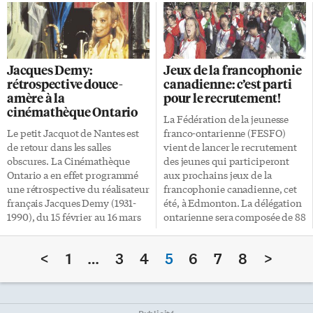
concrétisation de la transaction
singularité du style, c’est peut-
évaluée à près de 52 milliards de
être votre unique chance de le
dollars. Certains croient que
voir sur grand écran en
Teachers voudrait faire baisser
Amérique du Nord. Le nouveau
le prix de son offre, qu’il
film de Serge Bozon (Mods;
Jacques Demy:
Jeux de la francophonie
jugerait aujourd’hui trop élevée
L’Amitié), avec Sylvie Testud et
rétrospective douce-
canadienne: c’est parti
en regard des conditions du
Pascal Greggory, nous plonge
amère à la
pour le recrutement!
marché. D’autres sont d’avis
dans l’étrange errance d’un
cinémathèque Ontario
que les banques qui financent la
bataillon français perdu dans
La Fédération de la jeunesse
transaction pourraient revoir
l’absurdité de la Première
Le petit Jacquot de Nantes est
franco-ontarienne (FESFO)
les modalités de leurs ententes
guerre mondiale. On traverse
de retour dans les salles
vient de lancer le recrutement
avec Teachers […]
avec eux les luxuriants
obscures. La Cinémathèque
des jeunes qui participeront
paysages de France et l’on […]
Ontario a en effet programmé
aux prochains jeux de la
une rétrospective du réalisateur
francophonie canadienne, cet
français Jacques Demy (1931-
été, à Edmonton. La délégation
1990), du 15 février au 16 mars
ontarienne sera composée de 88
prochains. Seize films seront
participants qui seront recrutés
présentés, des célèbres
ces prochains mois par la
<
1
…
3
4
5
6
7
8
>
Parapluies de Cherbourg à
FESFO. Pour être éligible, il faut
Trois places pour le 26 en
être né entre le 1er janvier 1990
passant par Les Demoiselles de
et le 31 décembre 1994, être
Rochefort, Peau d’âne, Lola…
scolarisé dans une des écoles