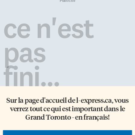
sans oublier trois
secondaires de la province et
Publicité
documentaires d’Agnès Varda
posséder une certaine
sur son époux Demy et son
connaissance de la discipline
ce n'est
oeuvre: Les Demoiselles ont eu
visée. C’est la quatrième fois
25 ans, Jacquot de Nantes et
que ces jeux ont lieu et la
L’Univers de Jacques Demy.
demande est toujours forte,
L’oeuvre de Demy est
comme l’explique Stéphanie
pas
particulière, originale, même
Fortin, chargée […]
s’il a aussi puisé son inspiration
dans […]
fini...
Sur la page d'accueil de
l-express.ca
, vous
verrez tout ce qui est important dans le
Grand Toronto - en français!