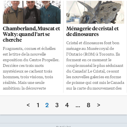
amis de son fils l’accompagnent
d’adoption canadienne:
à Bethléem. Bethléem est une
Nathalie Barin. Ses soupes sont
ville ancienne, ravissante une
tellement bonnes que le
fois vidée des 50 000 visiteurs
magazine NOW lui a décerné
et pèlerins qui s’en emparent à
cinq N. C’est assez exceptionnel
Chamberland, Muscat et
Ménagerie de cristal et
Noël. Nous sommes presque
car le magazine n’a délivré que
Walty: quand l’art se
de dinosaures
seuls à visiter la Basilique de la
21 distinctions de ce type sur les
cherche
Nativité, construite au dessus
quelques 1 219 restaurants qui
Cristal et dinosaures font bon
de la grotte marquant l’endroit
ont été testés depuis sa
Fragments, cornes et échelles
ménage au Musée royal de
où se serait trouvée […]
création. Le […]
est le titre de la nouvelle
l’Ontario (ROM) à Toronto. Ils
exposition du Centre Propeller.
forment en ce moment le
Derrière ces trois mots
couple muséal le plus séduisant
mystérieux se cachent trois
du Canada! Le Cristal, ce sont
hommes, trois visions, trois
les nouvelles galeries en forme
réalités. Mais une seule
de prisme qui ont mis le Canada
ambition: la découverte
sur la carte du mouvement des
permanente et la recherche
ailes ultramodernes ajoutées à
affranchie de l’âme du
des musées anciens. Les
<
1
2
3
4
…
8
>
quotidien. François X.
galeries permanentes sur les
Chamberland, Joseph Muscat et
dinosaures et les mammifères
Paul Walty sont trois artistes qui
préhistoriques, ouvertes en
partagent précieusement
décembre dernier, constituent