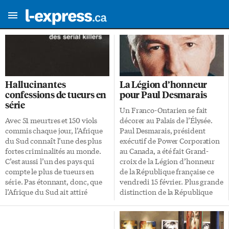
Hallucinantes
La Légion d’honneur
confessions de tueurs en
pour Paul Desmarais
série
Un Franco-Ontarien se fait
Avec 51 meurtres et 150 viols
décorer au Palais de l’Élysée.
commis chaque jour, l’Afrique
Paul Desmarais, président
du Sud connaît l’une des plus
exécutif de Power Corporation
fortes criminalités au monde.
au Canada, a été fait Grand-
C’est aussi l’un des pays qui
croix de la Légion d’honneur
compte le plus de tueurs en
de la République française ce
série. Pas étonnant, donc, que
vendredi 15 février. Plus grande
l’Afrique du Sud ait attiré
distinction de la République
Stéphane Bourgoin, spécialiste
française, la Grand-croix
mondialement reconnu des
honore aujourd’hui le parcours
serial killers (pourquoi l’emploi
vertigineux du Canadien Paul