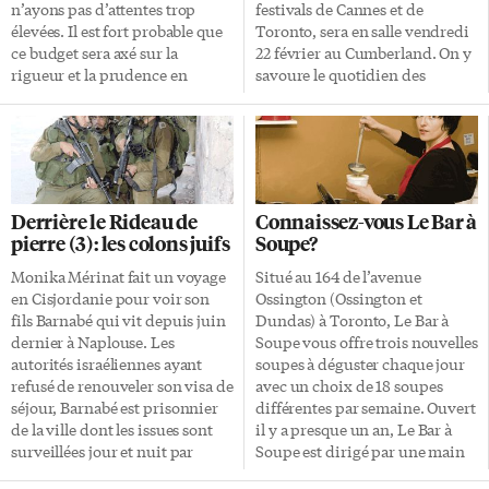
présentation. Pour Pierre
n’ayons pas d’attentes trop
festivals de Cannes et de
Millette, c’est là en effet l’une
élevées. Il est fort probable que
Toronto, sera en salle vendredi
des préoccupations majeures
ce budget sera axé sur la
22 février au Cumberland. On y
de […]
rigueur et la prudence en
savoure le quotidien des
raison du ralentissement de
quartiers de Beyrouth à travers
l’économie canadienne. Le
les vies ordinaires de cinq
ministre des Finances Jim
femmes tourmentées. Neuf
Flaherty ne s’est pas gêné pour
jours après la fin du tournage
réduire les impôts et les taxes
de Caramel en 2006 à Beyrouth,
depuis son arrivée au pouvoir il
la guerre éclatait et ravageait
Derrière le Rideau de
Connaissez-vous Le Bar à
y a deux ans et il serait très
une nouvelle fois le pays. La
pierre (3): les colons juifs
Soupe?
étonnant que le Père Noël
tonalité du film, intimiste,
repasse cette fois-ci. Un
parfois drôle, souvent
Monika Mérinat fait un voyage
Situé au 164 de l’avenue
économiste de la firme JP
émouvante et toujours juste,
en Cisjordanie pour voir son
Ossington (Ossington et
Morgan Canada affirmait
contraste complètement avec le
fils Barnabé qui vit depuis juin
Dundas) à Toronto, Le Bar à
récemment qu’il y avait 45% de
ton des canons qui quelques
dernier à Naplouse. Les
Soupe vous offre trois nouvelles
[…]
instants après le clap de fin, on
autorités israéliennes ayant
soupes à déguster chaque jour
l’imagine devant l’écran noir
refusé de renouveler son visa de
avec un choix de 18 soupes
[…]
séjour, Barnabé est prisonnier
différentes par semaine. Ouvert
de la ville dont les issues sont
il y a presque un an, Le Bar à
surveillées jour et nuit par
Soupe est dirigé par une main
l’armée du pays occupant. Deux
de chef d’origine française mais