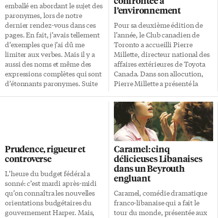
confrontée à
emballé en abordant le sujet des
l’environnement
paronymes, lors de notre
dernier rendez-vous dans ces
Pour sa deuxième édition de
pages. En fait, j’avais tellement
l’année, le Club canadien de
d’exemples que j’ai dû me
Toronto a accueilli Pierre
limiter aux verbes. Mais il y a
Millette, directeur national des
aussi des noms et même des
affaires extérieures de Toyota
expressions complètes qui sont
Canada. Dans son allocution,
d’étonnants paronymes. Suite
Pierre Millette a présenté la
et fin de cette petite aventure…
philosophie de son entreprise,
On se rappellera qu’un
ce qu’il appelle «la façon
paronyme est un mot dont la
Toyota»: «Il s’agit de toujours
prononciation et l’orthographe
essayer d’améliorer notre
ressemblent à celles d’un autre
entreprise et nos activités, de
mot, mais dont le sens diffère.
fonder notre succès à la fois sur
Prudence, rigueur et
Caramel: cinq
On appelle «paronymie» cette
l’implication individuelle et
controverse
délicieuses Libanaises
ressemblance formelle entre
l’esprit d’équipe et enfin, de se
dans un Beyrouth
deux mots qui, bien souvent,
préparer à être en conformité
L’heure du budget fédéral a
engluant
est une source d’erreurs. Dans
avec les normes, notamment
sonné: c’est mardi après-midi
ma dernière […]
environnementales.» Il a
qu’on connaîtra les nouvelles
Caramel, comédie dramatique
beaucoup été question
orientations budgétaires du
franco-libanaise qui a fait le
d’environnement dans cette
gouvernement Harper. Mais,
tour du monde, présentée aux