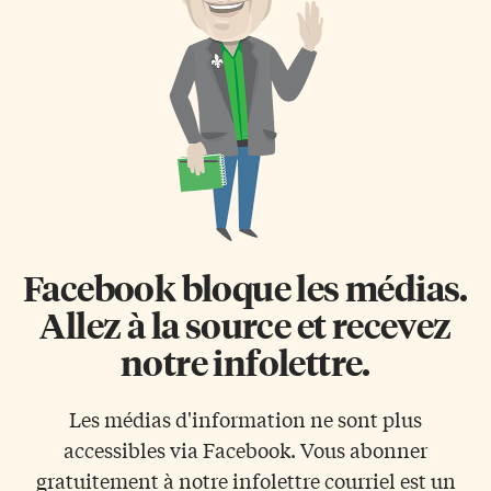
organisaient des combats de
accueille pas loin d’une
radiateurs. Un […]
douzaine de peintres
francophones différents. On
déambule alors dans cette
atmosphère de vieille distillerie
où d’immenses toiles semblent
secrètement communiquer,
servies par […]
Facebook bloque les médias.
Allez à la source et recevez
notre infolettre.
Les médias d'information ne sont plus
accessibles via Facebook. Vous abonner
gratuitement à notre infolettre courriel est un