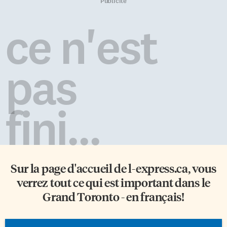
l’amour et le don de jouer avec
l’aimant qui attire des foules de
Publicité
les faces de la vie. Mais
visiteurs, au ROM et dans
attention, c’est un jeu qui n’a ni
toutes ses galeries,
ce n'est
but ni règles, si ce n’est le plaisir
redécouvertes une fois que les
de se perdre dans les méandres
dinosaures ont été vus. «Nous
de ses possibilités, pour les
recevons 6 000 visiteurs par […]
révéler et s’enfouir ensuite un
pas
[…]
fini...
Sur la page d'accueil de
l-express.ca
, vous
verrez tout ce qui est important dans le
Grand Toronto - en français!