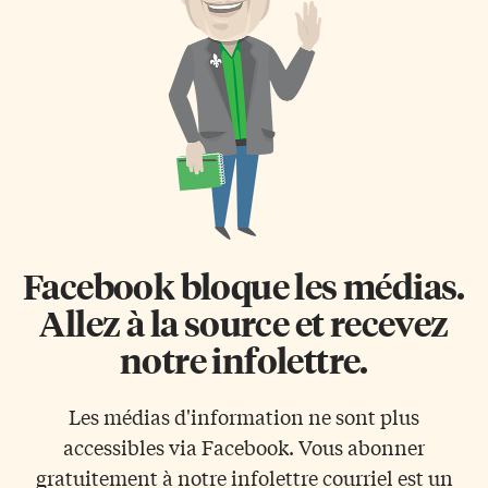
déterminée et volontaire,
(AFO). Le porte-parole
engagée en politique et prête à
politique de la francophonie
lutter pour ses idéaux, fait face
ontarienne s’est réjouit sans
à Kiki, artiste peintre au
réserve de cette annonce,
caractère plus effacé et qui […]
soulignant l’effort considérable
du gouvernement McGuinty
envers les exigences de la Loi de
2006 sur l’intégration du
système de santé local (LISSL)
«L’AFO félicite […]
Facebook bloque les médias.
Allez à la source et recevez
notre infolettre.
Les médias d'information ne sont plus
accessibles via Facebook. Vous abonner
gratuitement à notre infolettre courriel est un