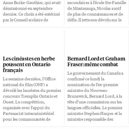
prix de présence étaient offerts
interrogations des
Anne Burke-Gauthier, qui avait
secondaires à l’école Ste-Famille
par «Francophonie en fête»
fonctionnaires par de […]
démissionné en septembre
de Mississauga, Nicolas a soif
dont […]
dernier. Ce choix a été entériné
de plus de connaissances et de
par le Conseil scolaire de
défis. Il jette son dévolu sur le
district catholique Centre-Sud
Collège militaire royal du
(CSDCCS) lors de la réunion du
Canada (CMR), seule institution
28 novembre dernier. Le
d’après lui capable de le mettre
conseiller scolaire a débuté
au défi sur les plans
dans ses nouvelles fonctions le
académique, physique, mental,
jour même. Nicolas Ayuen a
et bien-sûr militaire. Et qui dit
Les cinéastes en herbe
Bernard Lord et Graham
reçu toute son éducation
CMR, dit leadership. Nicolas,
poussent en Ontario
Fraser: même combat
primaire et secondaire dans des
qui s’est enrôlé en 2001 comme
français
écoles de langue française
officier de génie aérospatial,
Le gouvernement du Canada a
situées en milieu minoritaire. Il
complète présentement sa 3e
La semaine dernière, l’Office
confirmé ce lundi la
poursuit actuellement un
année de génie aéronautique,
national du film (ONF) a
nomination de l’ex-premier
baccalauréat en commerce. Le
en route pour la graduation en
dévoilé les lauréates du premier
ministre du Nouveau-
CSDCCS accueille plus de 12
mai 2009. Le Collège l’a
concours Tremplin Ontario et
Brunswick, Bernard Lord, à la
500 élèves au sein de ses 41 […]
transformé en véritable […]
Ouest. La compétition,
tête d’une commission sur les
organisée avec l’appui du
langues officielles. Le premier
Partenariat interministériel
ministre Stephen Harper et la
pour les communautés de
ministre responsable des
langue officielle (PICLO), a
Langues officielles, Josée