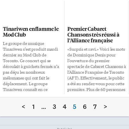
consacré trois jeunes
Verner, lancent des
réalisatrices de la francophonie
consultations auprès des
minoritaire canadienne. Deux
Canadiens sur la dualité
Torontoises ont notamment été
linguistique et les langues
mises à l’honneur. Créé en 2005
officielles. Ces consultations
Tinariwen enflamme le
Premier Cabaret
en Acadie, le concours
réuniront leurs points de vue
Mod Club
Chansons très réussi à
Tremplin permet à de jeunes
sur des enjeux importants en
l’Alliance française
cinéastes des minorités
matière de dualité linguistique
Le groupe de musique
francophones du Canada de
et d’appui aux communautés
Tinariwen s’est produit mardi
«Surpris et ravi.» Voici les mots
participer à des ateliers et de
de langues anglaise et française
dernier au Mod Club de
de Dominique Denis pour
réaliser leur projet de court-
en situation minoritaire
Toronto. Ce concert qui se
l’ouverture du premier
métrage. Dans le cadre de
Bernard Lord présidera et agira
déroulait à guichets fermés n’a
spectacle de Cabaret Chansons à
l’édition 2007 du concours, 26
à titre de modérateur lors des
pas déçu les nombreux
l’Alliance Française de Toronto
candidatures avaient été reçues
consultations régionales qui
mélomanes qui ont fait le
(AFT). Effectivement, le public
et sept réalisateurs en herbe […]
auront lieu durant les […]
déplacement. Le groupe
a été au rendez-vous pour cette
Tinariwen connaît en ce
première. Plus de 60 personnes
moment un regain de
se sont déplacées et tassées dans
popularité. La tournée
la galerie de l’AFT pour venir
<
1
…
3
4
5
6
7
>
mondiale qu’il effectue en est la
écouter Geneviève Cholette
preuve. Et pourtant, il y a
pour son spectacle «Méli-
seulement deux ans, lorsqu’ils
mélodie, quand la chanson joue
ont joué ici à Toronto, ils
avec les mots». Accompagnée