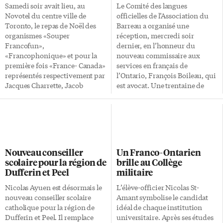
Samedi soir avait lieu, au
Le Comité des langues
Novotel du centre ville de
officielles de l’Association du
Toronto, le repas de Noël des
Barreau a organisé une
organismes «Souper
réception, mercredi soir
Francofun»,
dernier, en l’honneur du
«Francophonique» et pour la
nouveau commissaire aux
première fois «France- Canada»
services en français de
représentés respectivement par
l’Ontario, François Boileau, qui
Jacques Charrette, Jacob
est avocat. Une trentaine de
Coulibaly et Nadia Moalic
personnes, pour la plupart des
Gahagnon. Plus de 200
avocats et des juges
personnes avaient fait le
francophones, ont participé à
déplacement pour consommer
cet événement qui coïncidait
un somptueux repas composé
avec l’entrée en fonction de leur
d’une soupe à l’oignon
éminent collègue. M. Boileau en
Nouveau conseiller
Un Franco-Ontarien
gratinée, d’une dinde royale
a profité pour expliquer que ce
scolaire pour la région de
brille au Collège
grillée, d’une estouffade de
nouveau poste de commissaire
Dufferin et Peel
militaire
fruits de mer et de la
– créé cette année par la
traditionnelle bûche de noël,
ministre des Affaires
Nicolas Ayuen est désormais le
L’élève-officier Nicolas St-
suivis ensuite d’un bal animé
francophones Madeleine
nouveau conseiller scolaire
Amant symbolise le candidat
par le DJ «Les Frenchies»
Meilleur – servira à traduire les
catholique pour la région de
idéal de chaque institution
jusqu’à tard dans la nuit. Des
plaintes du public et les
Dufferin et Peel. Il remplace
universitaire. Après ses études