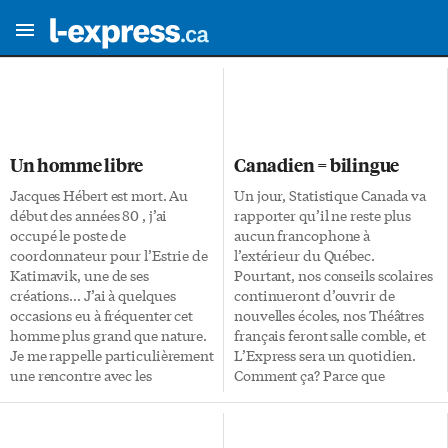
Un homme libre
Canadien = bilingue
Jacques Hébert est mort. Au
Un jour, Statistique Canada va
début des années 80 , j’ai
rapporter qu’il ne reste plus
occupé le poste de
aucun francophone à
coordonnateur pour l’Estrie de
l’extérieur du Québec.
Katimavik, une de ses
Pourtant, nos conseils scolaires
créations… J’ai à quelques
continueront d’ouvrir de
occasions eu à fréquenter cet
nouvelles écoles, nos Théâtres
homme plus grand que nature.
français feront salle comble, et
Je me rappelle particulièrement
L’Express sera un quotidien.
une rencontre avec les
Comment ça? Parce que
dirigeants d’un village qui
l’agence fédérale, qui vient de
accueillait pour une période de
publier les résultats de son
9 mois quelques uns des jeunes
recensement de 2006, mesure la