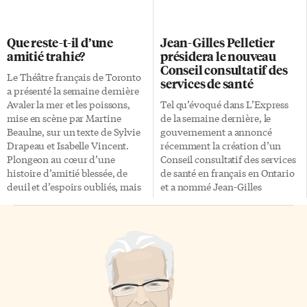
participants à ce programme
«première langue officielle
qui, à ce jour, demeure une
parlée». Peu de francophones, à
expérience d’éducation
Toronto, Vancouver ou Halifax,
Que reste-t-il d’une
Jean-Gilles Pelletier
alternative jamais égalée au
peuvent prétendre que le
amitié trahie?
présidera le nouveau
Canada. Jacques Hébert par sa
français est leur première
Conseil consultatif des
simplicité et ses propos savait
langue parlée: nous travaillons
Le Théâtre français de Toronto
services de santé
se faire comprendre et, surtout,
presque tous en anglais et notre
a présenté la semaine dernière
écouter tous ceux qu’il côtoyait.
conjoint(e) est souvent
Avaler la mer et les poissons,
Tel qu’évoqué dans L’Express
Du fermier au notable, […]
anglophone. Il y a un peu plus
mise en scène par Martine
de la semaine dernière, le
d’anglophones au Québec (995
Beaulne, sur un texte de Sylvie
gouvernement a annoncé
000) […]
Drapeau et Isabelle Vincent.
récemment la création d’un
Plongeon au cœur d’une
Conseil consultatif des services
histoire d’amitié blessée, de
de santé en français en Ontario
deuil et d’espoirs oubliés, mais
et a nommé Jean-Gilles
également d’amour et de
Pelletier, le directeur du Centre
renaissance. Ariel (Isabelle
francophone de Toronto, à sa
Vincent) et Kiki (Sylvie
présidence. Cette annonce n’a
Drapeau) sont amies depuis des
pas manqué de susciter les
années déjà. Une amitié
réactions d’organismes
construite sur un équilibre
francophones, notamment celle
entre ces deux caractères
de l’Assemblée de la
opposés. Ariel, femme
francophonie de l’Ontario