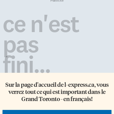
avaient eu droit juste à une
par Éric Saint-Laurent au piano
Publicité
réaction polie. Un véritable
et à la guitare, et George
contraste avec la chaude
Meanwell à la guitare et au
ce n'est
ambiance qui a régné dans la
violoncelle, elle a interprété de
salle du Mod Club la semaine
grands classiques de la chanson
dernière. Il s’agissait cette fois
francophone comme Le repos
d’un […]
du guerrier de Mes Aïeux, […]
pas
fini...
Sur la page d'accueil de
l-express.ca
, vous
verrez tout ce qui est important dans le
Grand Toronto - en français!