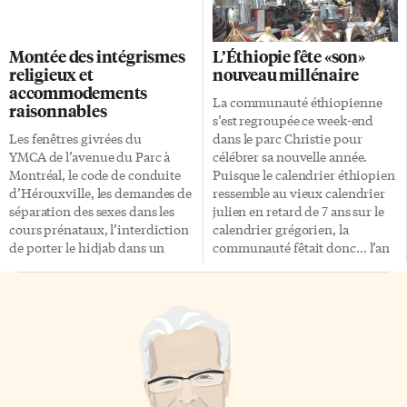
que le long fleuve de la
suscité beaucoup d’intérêt ces
mémoire est tout, sauf
derniers mois. Au final, le
tranquille, et les noms qu’il
premier chapitre est enfin
Montée des intégrismes
L’Éthiopie fête «son»
invoque – Assiniboine,
terminé, et, par conséquent, le
religieux et
nouveau millénaire
Qu’appelle, Rouge et, pourquoi
concours est rouvert pour la
accommodements
pas, Mississippi – sont autant
suite de ce projet. La direction
La communauté éthiopienne
raisonnables
d’invitations à un voyage dont
attend les propositions de suite
s’est regroupée ce week-end
on sait qu’il sera parsemé
du roman pour le 28 octobre
Les fenêtres givrées du
dans le parc Christie pour
d’embuches. De facture folk
prochain. Plus de
YMCA de l’avenue du Parc à
célébrer sa nouvelle année.
atmosphérique (une prise de
renseignements au
Montréal, le code de conduite
Puisque le calendrier éthiopien
son un peu plus caverneuse, et
www.leseditionsose.com
d’Hérouxville, les demandes de
ressemble au vieux calendrier
la réalisation aurait pu être […]
séparation des sexes dans les
julien en retard de 7 ans sur le
cours prénataux, l’interdiction
calendrier grégorien, la
de porter le hidjab dans un
communauté fêtait donc… l’an
tournoi de soccer, autant
2000! Le nouvel an
d’incidents qui ont déclenché
commencera effectivement ce
toutes sortes d’opinions sur les
12 septembre. Utilisé de
accommodements
manière officielle en Éthiopie,
raisonnables. Pour placer ce
ce calendrier ne sert au Canada
débat dans un contexte qui
qu’à célébrer les fêtes
tient compte à la fois des
traditionnelles. Pour Busha
libertés individuelles et des
Taa, président de l’Association