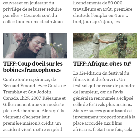
œuvres et en jouissant du
licenciements de 80 000
privilège de se laisser séduire
travailleurs en août, première
par elles.» Ces mots sont du
chute de l’emploi en 4 ans…
collectionneur mexicain Juan
bref, jour après jour, les
Antonio Pérez Simón. Il s’est
données statistiques chez nos
plus que laissé séduire puisqu’il
voisins du sud confirment le
a réuni quelque 1 000 tableaux,
ralentissement de leur
sculptures, objets décoratifs et
économie. Les risques de
livres anciens couvrant plus de
récession augmentent et il
500 ans d’histoire de l’art, soit
semble clair pour plusieurs
TIFF: Coup d’oeil sur les
TIFF: Afrique, où es-tu?
de la Renaissance à
économistes que la banque
bobines francophones
l’impressionnisme. Le Musée
centrale américaine devra
La 32e édition du festival du
national des beaux-arts du
baisser ses taux d’intérêt le 18
Contre toute espérance, de
films vient de s’ouvrir. Un
Québec (MNBAQ) a récemment
septembre prochain. La
Bernard Émond. Avec Guylaine
festival qui ne cesse de prendre
montré les plus belles œuvres
situation inquiète les pouvoirs
Tremblay et Guy Jodoin.
de l’ampleur, car de l’avis
de la collection de peintures de
politiques, économiques et
Canada, 1h29, 2007. Réjeanne et
général sa renommée a éclipsé
M. Perez Simón, […]
financiers, mais plusieurs
Gilles mènent une vie modeste
celle de festivals plus anciens.
tentent de se faire rassurants en
pleine de bonheur. Alors qu’ils
Mais ce succès grandissant est
affirmant que la crise actuelle
viennent d’acheter leur
inversement proportionnel à la
[…]
première maison à crédit, un
place accordée aux films
accident vient mettre en péril
africains. Il était une fois, cela
leur bien-être. Gilles, atteint
parait bien loin en effet, où les