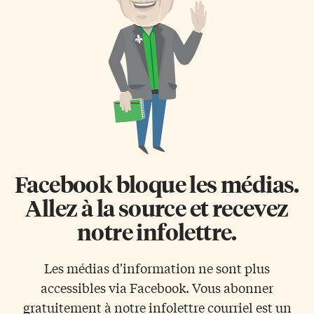
droits collectifs, Yolande
éthiopienne du Grand Toronto,
Geadah a publié un court essai
ce rassemblement était aussi
intitulé Accommodements
l’occasion d’unifier la
raisonnables: droits à la
communauté, parfois séparée
différence et non différence des
par des clivages religieux. Les
droits. D’origine égyptienne,
Éthiopiens sont en majorité
Yolande Geadah vit au Québec
chrétiens orthodoxes mais il
depuis quarante ans. Œuvrant
existe de […]
dans le domaine […]
Facebook bloque les médias.
Allez à la source et recevez
notre infolettre.
Les médias d'information ne sont plus
accessibles via Facebook. Vous abonner
gratuitement à notre infolettre courriel est un