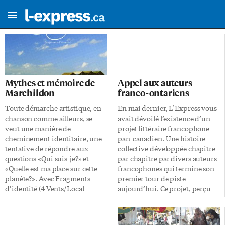
Mythes et mémoire de
Appel aux auteurs
Marchildon
franco-ontariens
Toute démarche artistique, en
En mai dernier, L’Express vous
chanson comme ailleurs, se
avait dévoilé l’existence d’un
veut une manière de
projet littéraire francophone
cheminement identitaire, une
pan-canadien. Une histoire
tentative de répondre aux
collective développée chapitre
questions «Qui suis-je?» et
par chapitre par divers auteurs
«Quelle est ma place sur cette
francophones qui termine son
planète?». Avec Fragments
premier tour de piste
d’identité (4 Vents/Local
aujourd’hui. Ce projet, perçu
Distribution), l’auteur-
avant tout comme un tremplin
compositeur fransaskois Michel
pour des auteurs francophones
Marchildon part de la prémisse
en difficulté à travers le pays, a