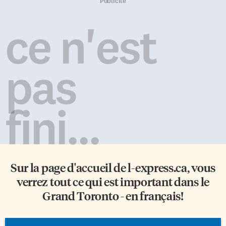
rencontrer la sympathique
de près de 3% de ses effectifs
Publicité
équipe d’animateurs,
pour l’exercice 2007/2008, le
journalistes, recherchistes et
sourire est de mise au Conseil
ce n'est
réalisateurs qui produisent les
scolaire de district Centre Sud-
bulletins de nouvelles, de même
Ouest (CSSDCSO). Mais si les
que les émissions
chiffres sont positifs, il reste au
radiophoniques du matin,
conseil de nombreuses choses à
pas
d’après-midi et de la fin de
régler, et le complexe […]
semaine à CJBC. De retour à
Toronto après une absence de
17 ans, […]
fini...
Sur la page d'accueil de
l-express.ca
, vous
verrez tout ce qui est important dans le
Grand Toronto - en français!