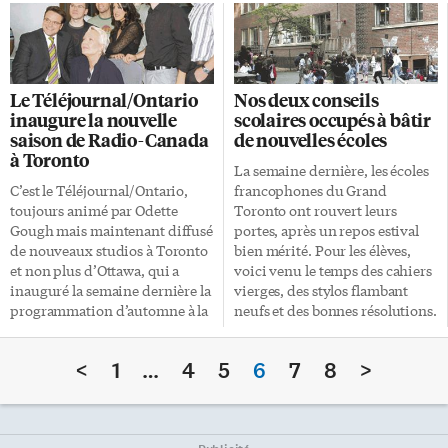
d’un accident cardio-
festivaliers en quête de films
vasculaire, perd une partie de
africains ne déployaient que
ses capacités motrices et
peu d’efforts pour les trouver. Il
cérébrales et se voit contraint
faut dire à ce sujet que durant le
d’abandonner son travail. Un
festival, les films sont répartis
Le Téléjournal/Ontario
Nos deux conseils
premier coup dur pour le
en plusieurs rubriques. Cette
inaugure la nouvelle
scolaires occupés à bâtir
couple, qui se concrétise
année, il y en a un peu plus
saison de Radio-Canada
de nouvelles écoles
rapidement. En pleine période
d’une douzaine […]
à Toronto
de restructuration économique,
La semaine dernière, les écoles
la compagnie de centre d’appels
C’est le Téléjournal/Ontario,
francophones du Grand
qui emploie Réjeanne est
toujours animé par Odette
Toronto ont rouvert leurs
vendue à un grand groupe
Gough mais maintenant diffusé
portes, après un repos estival
américain et Réjeanne perd
de nouveaux studios à Toronto
bien mérité. Pour les élèves,
également son […]
et non plus d’Ottawa, qui a
voici venu le temps des cahiers
inauguré la semaine dernière la
vierges, des stylos flambant
programmation d’automne à la
neufs et des bonnes résolutions.
radio et à la télévision régionale
Une dernière règle qui
de Radio-Canada. Les invités se
s’applique également du côté
<
1
…
4
5
6
7
8
>
pressaient au 5e étage de
des institutions et,
l’édifice de CBC/Radio-Canada
inévitablement, des conseils
jeudi soir pour visiter ces
scolaires francophones de la
nouvelles installations et
région. Avec une augmentation