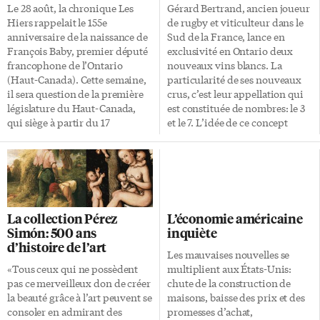
Le 28 août, la chronique Les
Gérard Bertrand, ancien joueur
Hiers rappelait le 155e
de rugby et viticulteur dans le
anniversaire de la naissance de
Sud de la France, lance en
François Baby, premier député
exclusivité en Ontario deux
francophone de l’Ontario
nouveaux vins blancs. La
(Haut-Canada). Cette semaine,
particularité de ses nouveaux
il sera question de la première
crus, c’est leur appellation qui
législature du Haut-Canada,
est constituée de nombres: le 3
qui siège à partir du 17
et le 7. L’idée de ce concept
septembre 1792. Après les
original veut associer les
élections tenues en août 1792,
chiffres avec une émotion, une
seize députés élus dans le Haut-
vibration, un cycle de vie, une
Canada se réunissent à Newark
personnalité, une couleur… Le
(aujourd’hui Niagara-on-the-
3, un sauvignon, signifie le
Lake). Ils représentent des
printemps, le réel, la
La collection Pérez
L’économie américaine
circonscriptions du Sud et de
végétation, l’enfant, la
Simón: 500 ans
inquiète
l’Est de ce qui est maintenant la
communication, le désir, la
d’histoire de l’art
province de l’Ontario. Les
fraîcheur. Sa couleur: l’arc-en-
Les mauvaises nouvelles se
comtés ont droit à un ou deux
ciel. À boire à 12°C et ses arômes
«Tous ceux qui ne possèdent
multiplient aux États-Unis:
députés: Dundas, York &
se révèleront avec une légère
pas ce merveilleux don de créer
chute de la construction de
Lincoln (2), Kent (2), Glengary
aération. Parfait pour […]
la beauté grâce à l’art peuvent se
maisons, baisse des prix et des
(2), Grenvil, Leeds & […]
consoler en admirant des
promesses d’achat,