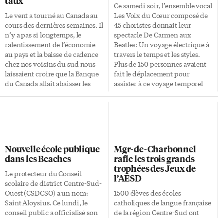
taux
Ce samedi soir, l’ensemble vocal
Le vent a tourné au Canada au
Les Voix du Cœur composé de
cours des dernières semaines. Il
45 choristes donnait leur
n’y a pas si longtemps, le
spectacle De Carmen aux
ralentissement de l’économie
Beatles: Un voyage électrique à
au pays et la baisse de cadence
travers le temps et les styles.
chez nos voisins du sud nous
Plus de 150 personnes avaient
laissaient croire que la Banque
fait le déplacement pour
du Canada allait abaisser les
assister à ce voyage temporel
taux d’intérêt. En quelques
dans le formidable studio
mois, les prévisions ont fait des
Glenn-Gould de Radio-Canada
culbutes. Non seulement la
qui se prête très bien à ce genre
banque ne va pas réduire ses
de représentation. Tous les
taux, mais elle s’apprête à les
styles musicaux étaient
augmenter. Dans son
interprétés avec brio allant du
Nouvelle école publique
Mgr-de-Charbonnel
communiqué publié mardi
Gospel en passant par la
dans les Beaches
rafle les trois grands
dernier, la Banque du Canada
country, la chanson française, le
trophées des Jeux de
affirme «qu’une certaine hausse
rock, le disco en finissant avec
Le protecteur du Conseil
l’AESD
du taux cible du financement à
un très beau classique: Carmen
scolaire de district Centre-Sud-
un jour pourrait s’avérer
parfaitement interprété par
Ouest (CSDCSO) a un nom:
1500 élèves des écoles
nécessaire dans un proche
Renée Moreau (Carmen) et
Saint Aloysius. Ce lundi, le
catholiques de langue française
avenir […]
Benoit […]
conseil public a officialisé son
de la région Centre-Sud ont