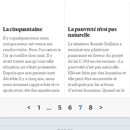
Cotillard au sommet de son art.
sont les Canadiens d’adoption
Pour comprendre une
qui n’ont pas rapporté de leur
personne, il ne suffit pas de la
Europe natale le virus du
rencontrer un jour, parcourir
soccer. De l’Espagne à l’Estonie,
avec elle un bout de chemin
le soccer est au peuple
La cinquantaine
La pauvreté n’est pas
plus ou moins long, et puis dire
européen ce que la moutarde
naturelle
«je la connais bien». En réalité
est au hot-dog: un condiment
Il y a quelques jours mon
c’est le meilleur moyen
incontournable, qui exacerbe la
unique soeur est venue me
Le sénateur Roméo Dallaire a
d’aboutir à des jugements
saveur naturelle de tout ce qui
rendre visite. Pour l’occasion je
terminé son plaidoyer
erronés. Pour […]
l’entoure. Jusqu’ici la
l’ai accueillie chez moi. Il y
passionné en faveur du projet
découverte du Nouveau-
avait trente ans qu’une telle
de loi C-293 en ces termes: «La
Monde pour tout immigrant
situation ne s’était présentée.
pauvreté n’est pas naturelle.
s’accompagnait de […]
Depuis que nos parents sont
Elle est faite par des humains et
décédés il y a cinq ans, nous
elle peut être surmontée et
nous sommes rapprochés et ce
éradiquée par les actions
après avoir été des années sans
d’autres humains. Quand on le
s’adresser la parole, plus
veut on le peut. Commençons!»
préoccupés à nous juger qu’à
(Débats du Sénat, 18 mai, 2007)
<
1
…
5
6
7
8
>
nous comprendre. Nous avons
Tous les partis fédéraux, tour à
beaucoup échangé lors de sa
tour depuis plus de vingt ans,
visite. Nous étions confortable
et de nombreux rapports,
l’un avec l’autre. Je crois que le
réclament une aide au