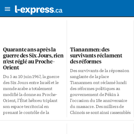
Quarante ans après la
Tiananmen: des
guerre des Six Jours, rien
survivants réclament
n’est réglé au Proche-
des réformes
Orient
Des survivants de la répression
Du 5 au 10 juin 1967, la guerre
sanglante de la place
des Six Jours entre Israël et le
Tiananmen ont réclamé lundi
monde arabe a totalement
des réformes politiques au
modifié la donne au Proche-
gouvernement de Pékin à
Orient, l’État hébreu triplant
l’occasion du 18e anniversaire
son espace territorial en
du massacre. Des milliers de
prenant le contrôle de la
Chinois se sont ainsi rassemblés
Cisjordanie, de Gaza, du Sinaï,
à Hong Kong pour rendre
du plateau du Golan et de
hommage aux victimes lors
Jérusalem-Est. Malgré cette
d’une veillée. La journée a