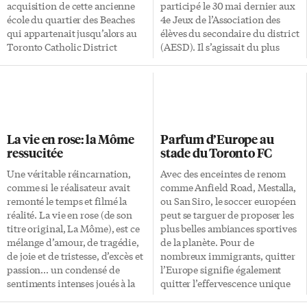
acquisition de cette ancienne
participé le 30 mai dernier aux
école du quartier des Beaches
4e Jeux de l’Association des
qui appartenait jusqu’alors au
élèves du secondaire du district
Toronto Catholic District
(AESD). Il s’agissait du plus
School Board. Ce dénouement
grand rassemblement de
marque la fin d’une lutte
Franco-Ontariens et Franco-
farouche, notamment avec le
Ontariennes dans le sud de la
Conseil municipal qui
province. Se déroulant au
envisageait de prime abord la
Camp Robin Hood à Markham,
démolition de l’édifice pour y
les élèves de 9e, 10e, 11e et 12e
La vie en rose: la Môme
Parfum d’Europe au
construire un espace vert.
années des huit écoles
ressucitée
stade du Toronto FC
L’ancienne école St-Aloysius,
secondaires ont participé à
située au 80 avenue Queensdale
toutes sortes d’épreuves. Les
Une véritable réincarnation,
Avec des enceintes de renom
à proximité de Coxwell et
activités compétitives aux Jeux
comme si le réalisateur avait
comme Anfield Road, Mestalla,
Danforth, accueillera donc une
sont des plus diverses: arts
remonté le temps et filmé la
ou San Siro, le soccer européen
huitième école élémentaire
visuels, balle molle, basket-ball,
réalité. La vie en rose (de son
peut se targuer de proposer les
sous égide du CSDCSO et aura
bras de fer, course de 100
titre original, La Môme), est ce
plus belles ambiances sportives
pour premier objectif de
mètres, échecs, frisbee ultime,
mélange d’amour, de tragédie,
de la planète. Pour de
répondre à […]
guerre des classes, […]
de joie et de tristesse, d’excès et
nombreux immigrants, quitter
passion… un condensé de
l’Europe signifie également
sentiments intenses joués à la
quitter l’effervescence unique
perfection par une Marion
provoquée par ce sport. Rares