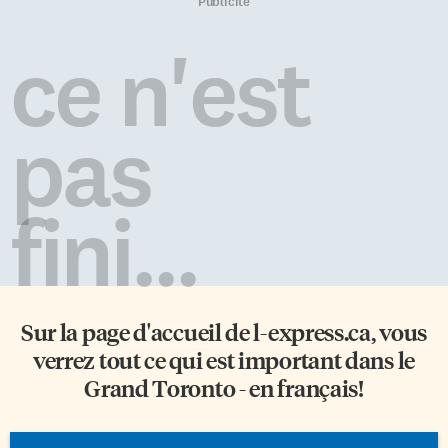
fait d’être maintenant
développement qui soit ciblée
Publicité
quinquagénaire a beaucoup à
sur la réduction de la pauvreté,
voir avec la sérénité qui s’est
et qui ait une efficacité
ce n'est
installée entre nous. C’est […]
vérifiable. Vingt ans, c’est bien
assez. J’en appelle au […]
pas
fini...
Sur la page d'accueil de
l-express.ca
, vous
verrez tout ce qui est important dans le
Grand Toronto - en français!