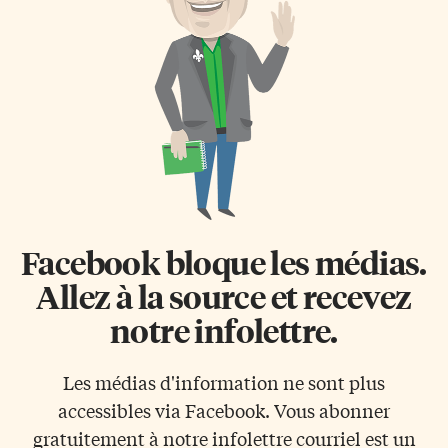
animatrice à la radio de CKCH-
l’Europe. La colonie portugaise
Hull. C’est à cette antenne, au
va se développer et tenter de
début des années 1950, qu’elle
convertir les Chinois au
chante et anime l’émission
catholicisme. La preuve en est
Quinze garçons, un cœur. Ce
[…]
[…]
Facebook bloque les médias.
Allez à la source et recevez
notre infolettre.
Les médias d'information ne sont plus
accessibles via Facebook. Vous abonner
gratuitement à notre infolettre courriel est un