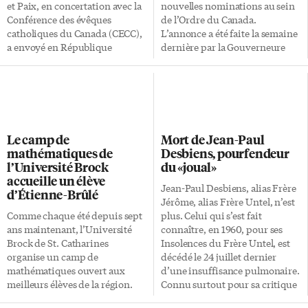
conquérant, si ce n’est fasciste
et Paix, en concertation avec la
nouvelles nominations au sein
et sonnerait le […]
Conférence des évêques
de l’Ordre du Canada.
catholiques du Canada (CECC),
L’annonce a été faite la semaine
a envoyé en République
dernière par la Gouverneure
démocratique du Congo (RDC)
générale Michaëlle Jean. Bien
afin d’observer le déroulement
que ces nominations soient
des élections du 30 juillet
entrées en vigueur le 6 avril
2006. Formée de cinq
dernier, les récipiendaires
personnes, la mission
seront invités à recevoir leur
d’observation est sur place du
insigne au cours d’une
Le camp de
Mort de Jean-Paul
21 juillet au 5 août et a comme
cérémonie qui aura lieu à une
mathématiques de
Desbiens, pourfendeur
objectif de s’assurer, de concert
date ultérieure. Né à Ottawa le
l’Université Brock
du «joual»
avec d’autres organismes
22 octobre 1929, Jean-Robert
accueille un élève
internationaux, que ces
Gauthier est un chiropraticien
Jean-Paul Desbiens, alias Frère
d’Étienne-Brûlé
élections aient toute la
dont l’engagement public s’est
Jérôme, alias Frère Untel, n’est
crédibilité nécessaire pour être
d’abord exercé en éducation à
Comme chaque été depuis sept
plus. Celui qui s’est fait
le point de départ vers un État
titre de commissaire d’écoles. Il
ans maintenant, l’Université
connaître, en 1960, pour ses
de droit. Le comptage des voix
s’est fait ensuite élire député
Brock de St. Catharines
Insolences du Frère Untel, est
a commencé, mais […]
fédéral d’Ottawa-Est en […]
organise un camp de
décédé le 24 juillet dernier
mathématiques ouvert aux
d’une insuffisance pulmonaire.
meilleurs élèves de la région.
Connu surtout pour sa critique
Une sélection qui se fait sur la
mordante de la société