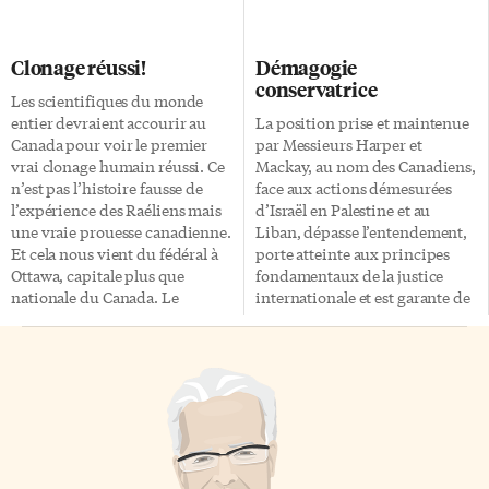
dus au jeu, doit se réfugier avec
possible, comme c’est le cas
sa fille Marguerite (Mylène St-
pour L’Express. Avec des cotes
Sauveur) chez son amie
d’écoute potables, cette station,
Clonage réussi!
Démagogie
d’enfance Janine, jouée par
en complément à la radio de
conservatrice
Macha Grenon. Cette dernière
Radio-Canada, sera financée
Les scientifiques du monde
semble mener la vie parfaite
par la vente de publicité plutôt
entier devraient accourir au
La position prise et maintenue
avec sa fille Gabrielle (Juliette
que par des subventions
Canada pour voir le premier
par Messieurs Harper et
Gosselin). Tandis que la
gouvernementales, lesquelles
vrai clonage humain réussi. Ce
Mackay, au nom des Canadiens,
rencontre entre les adolescentes
sont du b.s. pour des
n’est pas l’histoire fausse de
face aux actions démesurées
s’avère déterminante […]
groupuscules de tout acabit. En
l’expérience des Raéliens mais
d’Israël en Palestine et au
attendant, encore des fonds
une vraie prouesse canadienne.
Liban, dépasse l’entendement,
publics dilapidés.
Et cela nous vient du fédéral à
porte atteinte aux principes
Ottawa, capitale plus que
fondamentaux de la justice
nationale du Canada. Le
internationale et est garante de
Premier ministre en personne,
centaines de morts aussi atroces
M. Stephen Harper, se révèle
que les victimes sont
tous les jours être le parfait
innocentes. Le gouvernement
clone de Georges W. Bush.
Harper se place en outrance
Mêmes décisions politiques
autant devant la loi que devant
(volonté de contrôler la presse,
la morale chrétienne et la
contrôle sur ce que doivent dire
perspicacité diplomatique.
ses ministres et tout son
Monsieur Harper a la gâchette