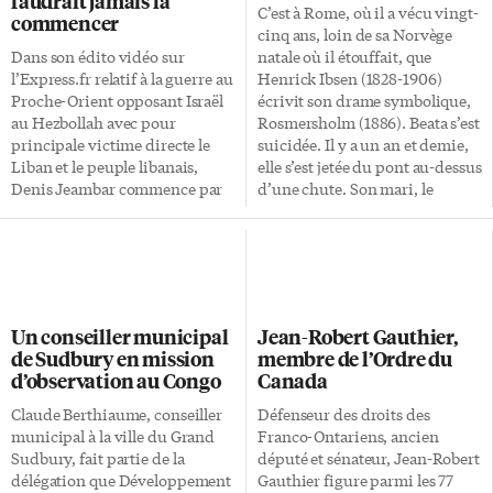
faudrait jamais la
C’est à Rome, où il a vécu vingt-
commencer
cinq ans, loin de sa Norvège
Dans son édito vidéo sur
natale où il étouffait, que
l’Express.fr relatif à la guerre au
Henrick Ibsen (1828-1906)
Proche-Orient opposant Israël
écrivit son drame symbolique,
au Hezbollah avec pour
Rosmersholm (1886). Beata s’est
principale victime directe le
suicidée. Il y a un an et demie,
Liban et le peuple libanais,
elle s’est jetée du pont au-dessus
Denis Jeambar commence par
d’une chute. Son mari, le
déplorer l’atrocité de cette
patricien John Rosmer (Patrick
guerre et son cortège de morts
Galligan) continue de vivre
et de destructions. On ne le
dans le manoir ancestral qu’il
serait à moins. Puis, se lançant
partage toujours avec Rebecca
dans un vibrant plaidoyer, il
(Waneta Storms). Leur relation
affirme qu’Israël doit gagner
est platonique. Ils échangent
Un conseiller municipal
Jean-Robert Gauthier,
cette guerre. Mentionnant au
des idées avec franchise. C’est
de Sudbury en mission
membre de l’Ordre du
passage Ben Gourion qui disait
ce qui les distingue des autres
d’observation au Congo
Canada
que la dernière guerre d’Israël
dont les mobiles sont intéressés.
serait celle qu’elle perdrait,
Le frère de Beata, le recteur Alex
Claude Berthiaume, conseiller
Défenseur des droits des
l’éditorialiste avance que la
Kroll (Peter Hutt), les […]
municipal à la ville du Grand
Franco-Ontariens, ancien
défaite d’Israël ouvrirait la
Sudbury, fait partie de la
député et sénateur, Jean-Robert
porte à un islamisme
délégation que Développement
Gauthier figure parmi les 77