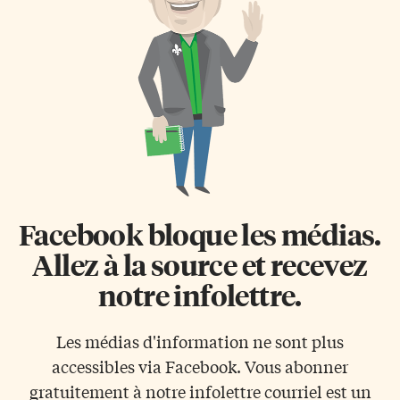
cabinet, renforcement de la
facile pour blâmer le Hamas
logistique militaire par l’achat
pour l’emprisonnement d’un
d’autres avions de combat,
soldat israélien à Gaza, geste qui
augmentation du budget […]
découle directement de
l’étranglement collectif
progressif de plus d’un million
d’enfants, de […]
Facebook bloque les médias.
Allez à la source et recevez
notre infolettre.
Les médias d'information ne sont plus
accessibles via Facebook. Vous abonner
gratuitement à notre infolettre courriel est un