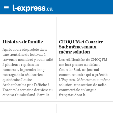
Histoires de famille
CHOQ FM et Courrier
Sud: mêmes maux,
Après avoir été projeté dans
même solution
une trentaine de festivals à
travers le monde et y avoir raflé
Les «difficultés» de CHOQ FM
à plusieurs reprises les
me font penser au défunt
honneurs, le premier long-
Courrier Sud, un journal
métrage de la réalisatrice
communautaire qui a précédé
québécoise Louise
L’Express. Mêmes maux, même
Archambault a pris l’affiche à
solution: une station de radio
Toronto la semaine dernière au
commerciale en langue
cinéma Cumberland. Familia
française dont la
raconte l’histoire de Michèle,
programmation
campée par Sylvie Moreau, qui,
«professionnelle» va répondre à
à cause de problèmes financiers
la population la plus large