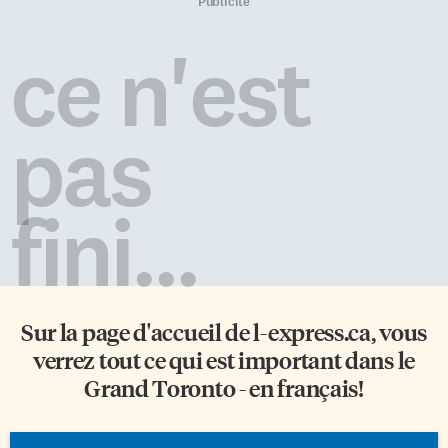
adulte mais resté toujours aussi
dans un laboratoire de
Publicité
téméraire. La réputation de
recherches sur l’intelligence
Yves Beauchemin n’est plus à
artificielle, puis occupe un
ce n'est
faire. Il est un conteur hors pair
poste de professeur à
qui aime plonger […]
l’Université de Toronto à partir
de 1984. Il est membre du
Canadian Institute for
pas
Advanced Research et membre
fondateur […]
fini...
Sur la page d'accueil de
l-express.ca
, vous
verrez tout ce qui est important dans le
Grand Toronto - en français!