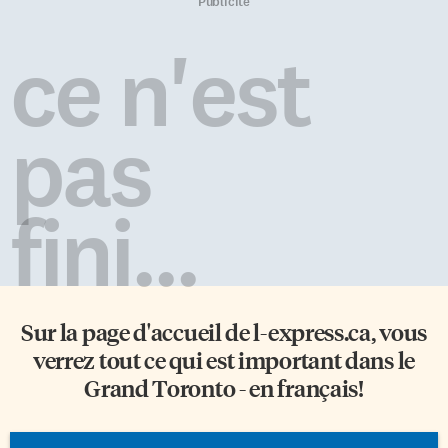
Confédération, Étienne-Brûlé,
transition entre l’école et le
Publicité
Le Caron et l’Essor. L’école
milieu du travail en situation
Georges-P.-Vanier, de
francophone minoritaire. La
ce n'est
Hamilton, a remporté le
rencontre a débuté par un panel
trophée du premier tournoi
intitulé Les défis de vivre et
franco-ontarien. Grâce à
travailler en français à Toronto.
l’initiative de ces écoles, une
Fabienne Breton de
pas
tradition francophone est née…
Programmes Entreprises […]
le tournoi Smash! Aujourd’hui,
ce […]
fini...
Sur la page d'accueil de
l-express.ca
, vous
verrez tout ce qui est important dans le
Grand Toronto - en français!