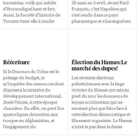
place qu’elle mérite dans ses
torontoise, voilà qui mérite
28 mars au 3 avril. Avant Paul-
pages culturelles. Pouvons-
d’être souligné haut et fort.
François, c’est Napoléon qui
nous imaginer […]
Aussi, la Société d’histoire de
s’est rendu dans ce pays
Toronto tient-elle à rendre
pharaonique et a harangué ses
hommage à L’Express à
soldats: «Soldats, du haut de ces
l’occasion de son 30e
pyramides, 40 siècles d’histoire
anniversaire. Votre couverture
vous contemplent.» Ensuite, ce
de l’actualité locale, régionale,
fut Champollion le jeune, le
provinciale, nationale et
découvreur de l’alphabet
internationale s’est toujours
hiéroglyphique, ensuite il y a
Réécriture
Élection du Hamas: Le
faite dans le souci de bien
eu bien d’autres célébrités,
marché des dupes!
informer les Franco-Ontariens
l’amiral Nelson, le général
Si le Discours du Trône est le
et les Franco-Ontariennes du
Bernard Montgomery, face au
présage du budget, je
Les récentes élections
Toronto métropolitain. Vos
général Rommel, à El-Alamein,
m’inquiète des ressources dont
palestiniennes avec la large
chroniqueurs chevronnés en
près d’Alexandrie en 1945,
disposera la ministre du
victoire du Hamas ont mis au
matière d’art et culture, de
Ferdinand de Lesseyrs, et bien
développement international,
pied du mur les donneurs de
patrimoine, de finances, de
d’autres. Paul-François,
Josée Verner, à cette époque
leçons occidentaux qui ne
voyage et d’humour, pour ne
explorateur […]
charnière. En effet, on peut lire
savaient plus que faire face à
mentionner que ceux-là,
quatre lignes de soutien aux
cette élection démocratique et
donnent au journal une facture
troupes en Afghanistan, et
librement organisée. Le Hamas
aussi conviviale que
l’engagement du
a joint le pas dans la danse
professionnelle. La Société
gouvernement à faire en sorte
démocratique en gagnant haut
d’histoire de Toronto se réjouit