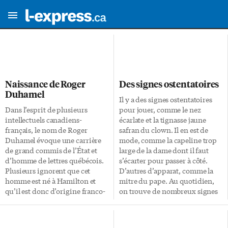
Naissance de Roger
Des signes ostentatoires
Duhamel
Il y a des signes ostentatoires
Dans l’esprit de plusieurs
pour jouer, comme le nez
intellectuels canadiens-
écarlate et la tignasse jaune
français, le nom de Roger
safran du clown. Il en est de
Duhamel évoque une carrière
mode, comme la capeline trop
de grand commis de l’État et
large de la dame dont il faut
d’homme de lettres québécois.
s’écarter pour passer à côté.
Plusieurs ignorent que cet
D’autres d’apparat, comme la
homme est né à Hamilton et
mitre du pape. Au quotidien,
qu’il est donc d’origine franco-
on trouve de nombreux signes
ontarienne. C’est le 16 avril 1916
religieux plus communs:
que Roger Duhamel voit le jour
soutanes, cornettes, burqua,
à Hamilton. Détenteur d’un
voiles, kippas, turbans, etc. Les