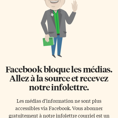
vacances était impossible à
dernier n’est pas la première
battre. Conclusion: au revoir
concernant la téléphonie locale.
touristes, bebye aventuriers,
Au cours des dernières années,
nous étions devenus des
l’organisme fédéral a imposé
vacanciers. C’est mon frère qui
des règles plus sévères à Bell
a bien ri… Des considérations
Canada notamment pour […]
très […]
Facebook bloque les médias.
Allez à la source et recevez
notre infolettre.
Les médias d'information ne sont plus
accessibles via Facebook. Vous abonner
gratuitement à notre infolettre courriel est un