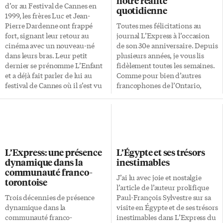
notre réalité
d’or au Festival de Cannes en
quotidienne
1999, les frères Luc et Jean-
Pierre Dardenne ont frappé
Toutes mes félicitations au
fort, signant leur retour au
journal L’Express à l’occasion
cinéma avec un nouveau-né
de son 30e anniversaire. Depuis
dans leurs bras. Leur petit
plusieurs années, je vous lis
dernier se prénomme L’Enfant
fidèlement toutes les semaines.
et a déjà fait parler de lui au
Comme pour bien d’autres
festival de Cannes où il s’est vu
francophones de l’Ontario,
décerner la Palme d’or l’année
L’Express ajoute pour moi une
dernière. Comment réagir
perspective essentielle à notre
lorsque naît un enfant? Certains
réalité quotidienne et
paniquent, refusent d’endosser
culturelle. Permettez-moi de
leur rôle de parents. D’autres
vous faire un souhait
sautent sur l’occasion,
d’anniversaire en tant que
L’Express: une présence
L’Égypte et ses trésors
accueillent la nouvelle avec joie,
poète et écrivain de notre
dynamique dans la
inestimables
pensant déjà aux futurs jouets
francophonie qui me tient à
communauté franco-
du nouveau-né. Maintenant,
coeur. Il serait heureux de voir
J’ai lu avec joie et nostalgie
torontoise
que faire lorsqu’un enfant naît
L’Express faire le recensement
l’article de l’auteur prolifique
et que ses deux parents, […]
des livres de poésie de nos
Trois décennies de présence
Paul-François Sylvestre sur sa
auteurs et auteures. Au fait, que
dynamique dans la
visite en Égypte et de ses trésors
le journal accorde à la poésie la
communauté franco-
inestimables dans L’Express du