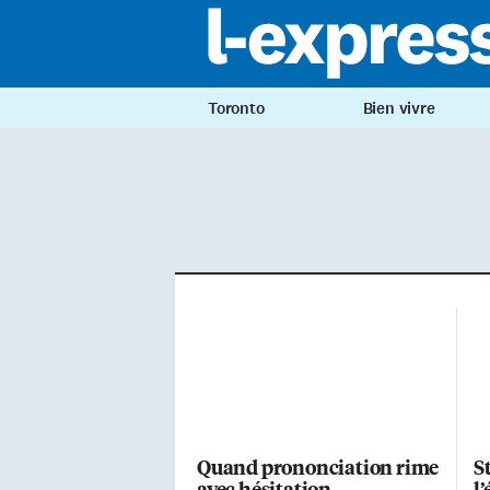
Toronto
Bien vivre
Quand prononciation rime
S
avec hésitation
l