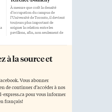
À mesure que croît la densité
d’occupation du campus de
l’Université de Toronto, il devient
toujours plus important de
la
soigner la relation entre les
pavillons, afin, non seulement de
s
garantir l’harmonie des masses
architecturales, mais aussi de
façonner les espaces que celles-ci
circonscrivent. C’est l’occasion de
 à la source et
nt
former des réseaux d’espaces
intimes et pittoresques
es
qu’animeront les centaines
d’étudiants qui les parcourent,
t
semblables à ces lacis de passages
 Facebook. Vous abonner
qui s’insèrent entre les collèges
yen de continuer d’accéder à nos
d’Oxford et de Cambridge. La
ur
récente résidence Morrison, jointe
r l-express.ca pour vous informer
à la résidence Sir Daniel-Wilson,
en français!
est bien parvenue à ce résultat. Le
centre Terrence-Donnelly pour la