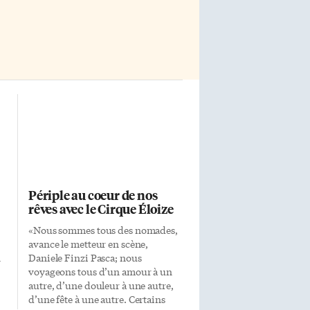
recherche sur les cellules […]
Périple au coeur de nos
rêves avec le Cirque Éloize
«Nous sommes tous des nomades,
avance le metteur en scène,
n
Daniele Finzi Pasca; nous
voyageons tous d’un amour à un
autre, d’une douleur à une autre,
d’une fête à une autre. Certains