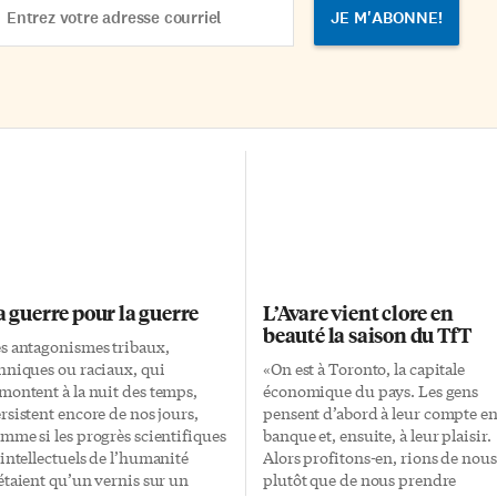
dress
a guerre pour la guerre
L’Avare vient clore en
beauté la saison du TfT
s antagonismes tribaux,
hniques ou raciaux, qui
«On est à Toronto, la capitale
montent à la nuit des temps,
économique du pays. Les gens
rsistent encore de nos jours,
pensent d’abord à leur compte e
mme si les progrès scientifiques
banque et, ensuite, à leur plaisir.
 intellectuels de l’humanité
Alors profitons-en, rions de nous
étaient qu’un vernis sur un
plutôt que de nous prendre